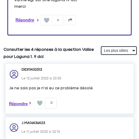
merci
Répondre
0
Consulter les 4 réponses à la question Valise
pour Laguna 1. 9 dci
DIDI11432512
Le
12 juillet 2022
à
23:55
Je ne sais pas je n'ai eu ce problème désolé
0
Répondre
J.MA16436423
Le
11 juillet 2022
à
22:15