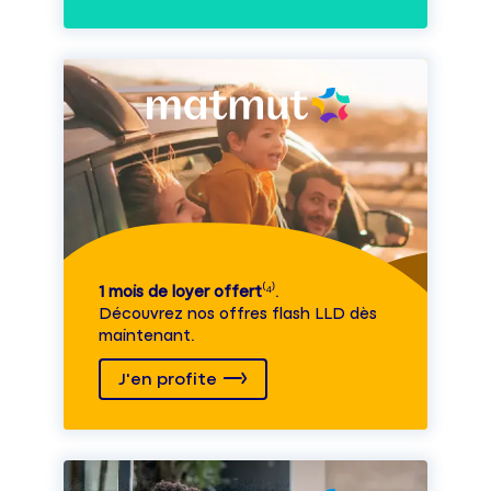
1 mois de loyer offert
⁽⁴⁾.
Découvrez nos offres flash LLD dès
maintenant.
J'en profite