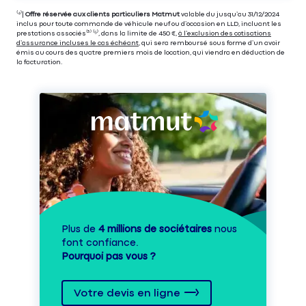
⁽⁴⁾|
Offre réservée aux clients particuliers Matmut
valable du jusqu’au 31/12/2024
inclus pour toute commande de véhicule neuf ou d’occasion en LLD, incluant les
prestations associés⁽³⁾ ⁽⁵⁾, dans la limite de 450 €,
à l’exclusion des cotisations
d’assurance incluses le cas échéant
, qui sera remboursé sous forme d’un avoir
émis au cours des quatre premiers mois de location, qui viendra en déduction de
la facturation.
Plus de
4 millions de sociétaires
nous
font confiance.
Pourquoi pas vous ?
Votre devis en ligne