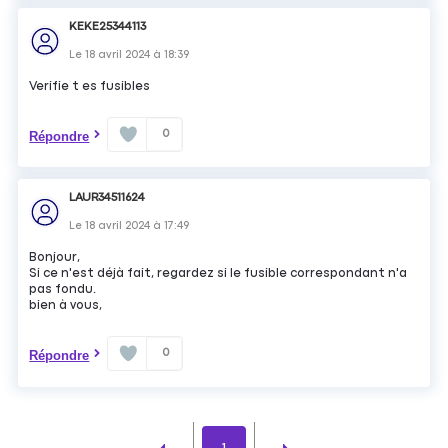
KEKE25344113
Le
18 avril 2024
à
18:39
Verifie t es fusibles
0
Répondre
LAUR34511624
Le
18 avril 2024
à
17:49
Bonjour,
Si ce n'est déjà fait, regardez si le fusible correspondant n'a
pas fondu.
bien à vous,
0
Répondre
1