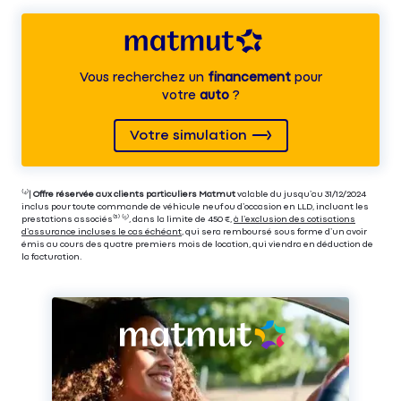
Vous recherchez un
financement
pour
votre
auto
?
Votre simulation
⁽⁴⁾|
Offre réservée aux clients particuliers Matmut
valable du jusqu’au 31/12/2024
inclus pour toute commande de véhicule neuf ou d’occasion en LLD, incluant les
prestations associés⁽³⁾ ⁽⁵⁾, dans la limite de 450 €,
à l’exclusion des cotisations
d’assurance incluses le cas échéant
, qui sera remboursé sous forme d’un avoir
émis au cours des quatre premiers mois de location, qui viendra en déduction de
la facturation.