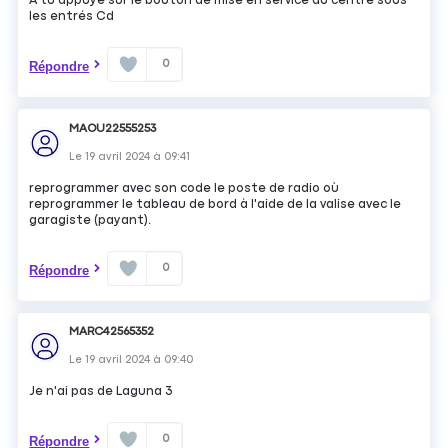
A tu appuyé sur le bouton de mise en service au centre sous
les entrés Cd
0
Répondre
MAOU22555253
Le
19 avril 2024
à
09:41
reprogrammer avec son code le poste de radio où
reprogrammer le tableau de bord à l'aide de la valise avec le
garagiste (payant).
0
Répondre
MARC42565352
Le
19 avril 2024
à
09:40
Je n'ai pas de Laguna 3
0
Répondre