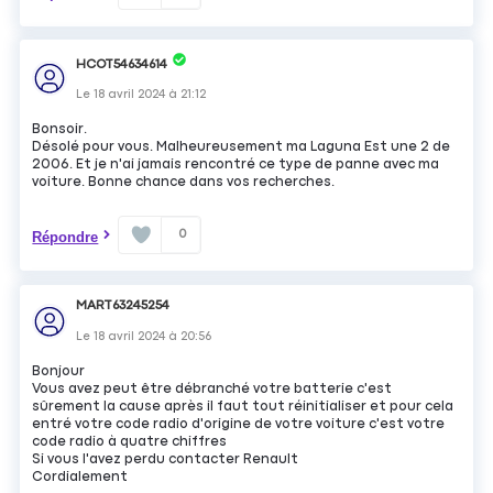
HCOT54634614
Le
18 avril 2024
à
21:12
Bonsoir.
Désolé pour vous. Malheureusement ma Laguna Est une 2 de
2006. Et je n'ai jamais rencontré ce type de panne avec ma
voiture. Bonne chance dans vos recherches.
0
Répondre
MART63245254
Le
18 avril 2024
à
20:56
Bonjour
Vous avez peut être débranché votre batterie c'est
sûrement la cause après il faut tout réinitialiser et pour cela
entré votre code radio d'origine de votre voiture c'est votre
code radio à quatre chiffres
Si vous l'avez perdu contacter Renault
Cordialement