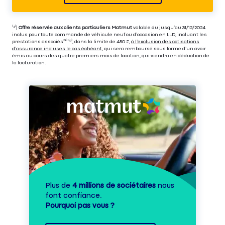
⁽⁴⁾|
Offre réservée aux clients particuliers Matmut
valable du jusqu’au 31/12/2024
inclus pour toute commande de véhicule neuf ou d’occasion en LLD, incluant les
prestations associés⁽³⁾ ⁽⁵⁾, dans la limite de 450 €,
à l’exclusion des cotisations
d’assurance incluses le cas échéant
, qui sera remboursé sous forme d’un avoir
émis au cours des quatre premiers mois de location, qui viendra en déduction de
la facturation.
Plus de
4 millions de sociétaires
nous
font confiance.
Pourquoi pas vous ?