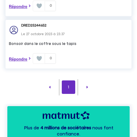
0
Répondre
DRED25244652
Le
27 octobre 2023
à
23:37
Bonsoir dans le coffre sous le tapis
0
Répondre
1
Plus de
4 millions de sociétaires
nous font
confiance.