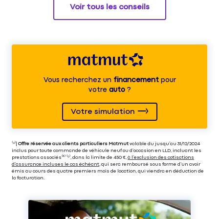
Voir tous les conseils
Vous recherchez un
financement
pour
votre
auto
?
Votre simulation
⁽⁴⁾|
Offre réservée aux clients particuliers Matmut
valable du jusqu’au 31/12/2024
inclus pour toute commande de véhicule neuf ou d’occasion en LLD, incluant les
prestations associés⁽³⁾ ⁽⁵⁾, dans la limite de 450 €,
à l’exclusion des cotisations
d’assurance incluses le cas échéant
, qui sera remboursé sous forme d’un avoir
émis au cours des quatre premiers mois de location, qui viendra en déduction de
la facturation.