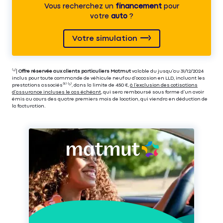
Vous recherchez un
financement
pour
votre
auto
?
Votre simulation
⁽⁴⁾|
Offre réservée aux clients particuliers Matmut
valable du jusqu’au 31/12/2024
inclus pour toute commande de véhicule neuf ou d’occasion en LLD, incluant les
prestations associés⁽³⁾ ⁽⁵⁾, dans la limite de 450 €,
à l’exclusion des cotisations
d’assurance incluses le cas échéant
, qui sera remboursé sous forme d’un avoir
émis au cours des quatre premiers mois de location, qui viendra en déduction de
la facturation.