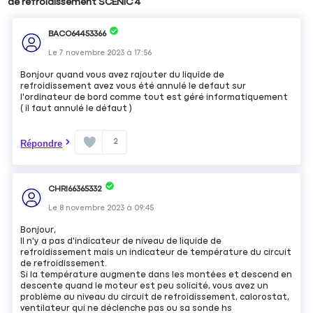
de refroidissement SCENIC 4
BACO64453366
Le
7 novembre 2023
à
17:56
Bonjour quand vous avez rajouter du liquide de
refroidissement avez vous été annulé le defaut sur
l'ordinateur de bord comme tout est géré informatiquement
( il faut annulé le défaut )
2
Répondre
CHRI66365332
Le
8 novembre 2023
à
09:45
Bonjour,
Il n'y a pas d'indicateur de niveau de liquide de
refroidissement mais un indicateur de température du circuit
de refroidissement.
Si la température augmente dans les montées et descend en
descente quand le moteur est peu solicité, vous avez un
problème au niveau du circuit de refroidissement, calorostat,
ventilateur qui ne déclenche pas ou sa sonde hs