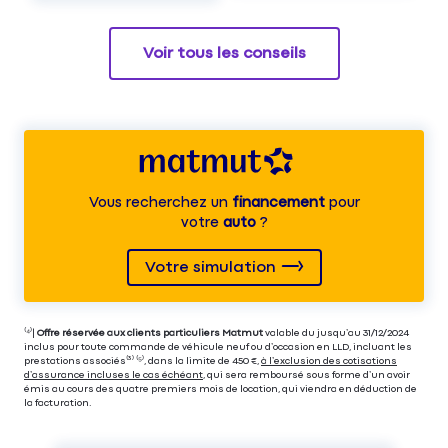
Voir tous les conseils
Vous recherchez un
financement
pour
votre
auto
?
Votre simulation
⁽⁴⁾|
Offre réservée aux clients particuliers Matmut
valable du jusqu’au 31/12/2024
inclus pour toute commande de véhicule neuf ou d’occasion en LLD, incluant les
prestations associés⁽³⁾ ⁽⁵⁾, dans la limite de 450 €,
à l’exclusion des cotisations
d’assurance incluses le cas échéant
, qui sera remboursé sous forme d’un avoir
émis au cours des quatre premiers mois de location, qui viendra en déduction de
la facturation.