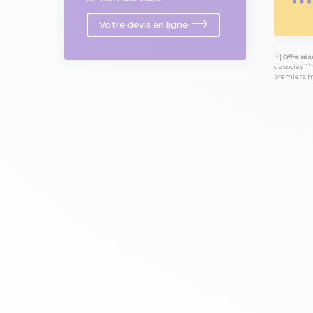
Votre devis en ligne
⁽⁴⁾|
Offre ré
associés⁽³⁾ 
premiers mo