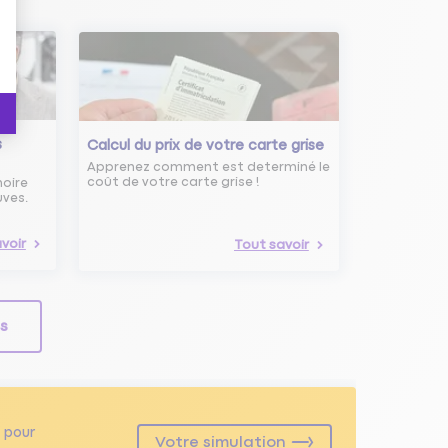
s
Calcul du prix de votre carte grise
Apprenez comment est determiné le
coût de votre carte grise !
noire
uves.
voir
Tout savoir
ls
pour
Votre simulation