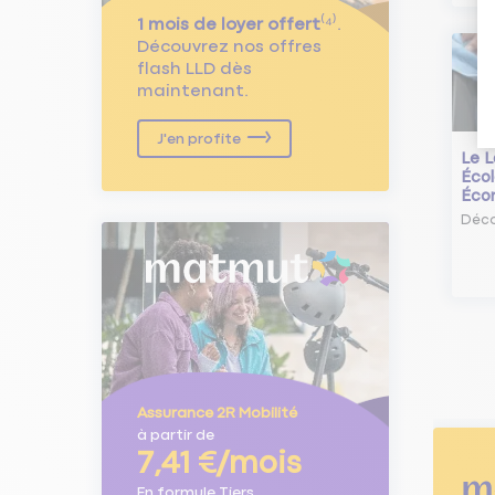
1 mois de loyer offert
⁽⁴⁾.
Découvrez nos offres
flash LLD dès
maintenant.
J'en profite
Le L
Écol
Éco
Déco
Assurance 2R Mobilité
à partir de
7,41 €/mois
En formule Tiers