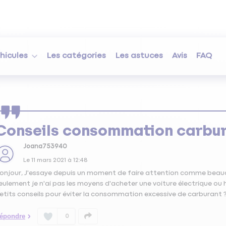
hicules
Les catégories
Les astuces
Avis
FAQ
Conseils consommation carbu
Joana753940
Le
11 mars 2021
à
12:48
onjour, J'essaye depuis un moment de faire attention comme beauc
eulement je n'ai pas les moyens d'acheter une voiture électrique ou h
etits conseils pour éviter la consommation excessive de carburant ?
épondre
0