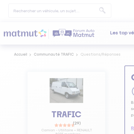
Les top vé
Accueil
Communauté TRAFIC
Questions/Réponses
B
s
TRAFIC
p
(
29
)
R
Camion - Utilitaire
RENAULT