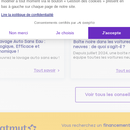
modifier à tout moment via le bouton « Gestion des cookies » présent en
bas à gauche sur chaque page de notre site.
Lire la politique de confidentialité
Consentements certifiés par
Non merci
Je choisis
J'accepte
avage Auto Sans Eau :
Boîte noire dans les voiture
ogique, Efficace et
neuves : de quoi s’agit-il ?
nomique !
Depuis juillet 2024, une boîte 
équipe toutes les voitures ne
uvrez le lavage auto sans eau !
Tout savoir
Tout sa
Voir tous les consei
Vous recherchez un
financement