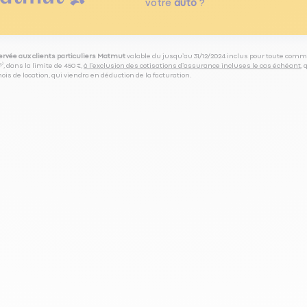
votre
auto
?
servée aux clients particuliers Matmut
valable du jusqu’au 31/12/2024 inclus pour toute comm
⁽⁵⁾, dans la limite de 450 €,
à l’exclusion des cotisations d’assurance incluses le cas échéant
,
is de location, qui viendra en déduction de la facturation.