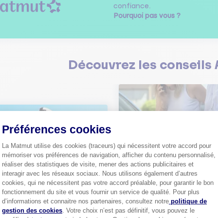
confiance.
Pourquoi pas vous ?
Découvrez les
conseils
Préférences cookies
Comment bien choisir son
La Matmut utilise des cookies (traceurs) qui nécessitent votre accord pour
assurance auto ?
mémoriser vos préférences de navigation, afficher du contenu personnalisé,
Conseils pour choisir la meille
st-ce que le nouveau radar
réaliser des statistiques de visite, mener des actions publicitaires et
assurance auto selon vos bes
elle ?
interagir avec les réseaux sociaux. Nous utilisons également d’autres
 savoir sur le radar tourelle et
cookies, qui ne nécessitent pas votre accord préalable, pour garantir le bon
ent éviter les infractions.
Tout sa
fonctionnement du site et vous fournir un service de qualité. Pour plus
Axeptio consent
d’informations et connaitre nos partenaires, consultez notre
politique de
Tout savoir
gestion des cookies
. Votre choix n’est pas définitif, vous pouvez le