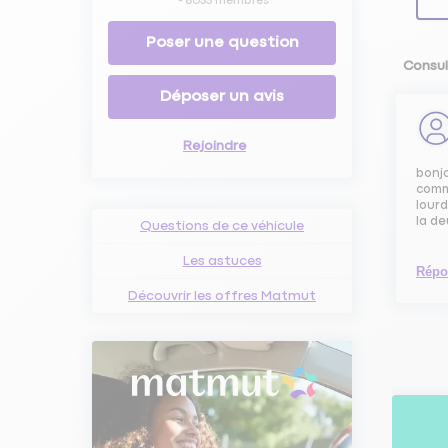
-
8035
membres
Poser une question
Consul
Déposer un avis
Rejoindre
bonj
comme
lourd
la de
Questions de ce véhicule
Les astuces
Répo
Découvrir les offres Matmut