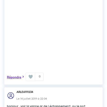
0
Répondre
ARLE61111234
Le
14 juillet 2019
à
22:04
bonjour , voir la vanne gr de l échappement, ou le pot