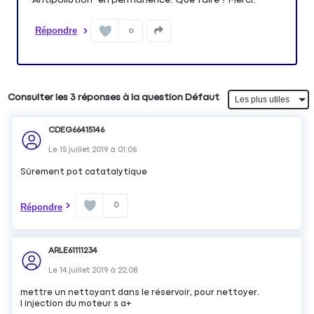
Répondre
0
Consulter les 3 réponses à la question Défaut
CDEG66415146
Le
15 juillet 2019
à
01:06
Sûrement pot catatalytique
0
Répondre
ARLE61111234
Le
14 juillet 2019
à
22:08
mettre un nettoyant dans le réservoir, pour nettoyer.
l injection du moteur s a+