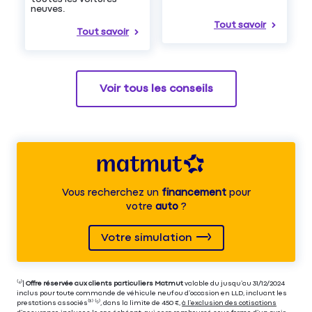
neuves.
Tout savoir
Tout savoir
Voir tous les conseils
Vous recherchez un
financement
pour
votre
auto
?
Votre simulation
⁽⁴⁾|
Offre réservée aux clients particuliers Matmut
valable du jusqu’au 31/12/2024
inclus pour toute commande de véhicule neuf ou d’occasion en LLD, incluant les
prestations associés⁽³⁾ ⁽⁵⁾, dans la limite de 450 €,
à l’exclusion des cotisations