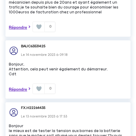
mécanicien depuis plus de 20ans et ayant également un
trafic je te souhaite bien du courage pour économiser les
1000euros de facturation chez un professionnel
0
Répondre
BAUC63531425
Le
14 novembre 2023
à
09:18
Bonjour,
Attention, cela peut venir également du démarreur.
Cdt
0
Répondre
FX.H22264435
Le
13 novembre 2023
à
17:53
Bonjour
le mieux est de tester la tension aux bornes de la batterie
sans que le moteur soit allumé vous devriez trouver 12v puis