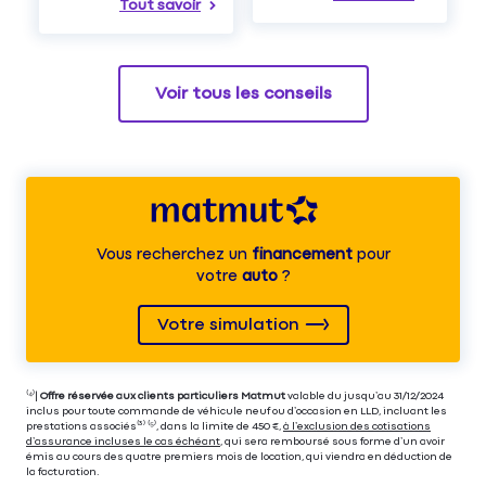
Tout savoir
Voir tous les conseils
Vous recherchez un
financement
pour
votre
auto
?
Votre simulation
⁽⁴⁾|
Offre réservée aux clients particuliers Matmut
valable du jusqu’au 31/12/2024
inclus pour toute commande de véhicule neuf ou d’occasion en LLD, incluant les
prestations associés⁽³⁾ ⁽⁵⁾, dans la limite de 450 €,
à l’exclusion des cotisations
d’assurance incluses le cas échéant
, qui sera remboursé sous forme d’un avoir
émis au cours des quatre premiers mois de location, qui viendra en déduction de
la facturation.