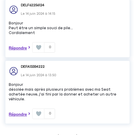
DELF62256124
Le
14 juin 2024
à
14:15
Bonjour
Peut être un simple souci de pile...
Cordialement
0
Répondre
DEFA13354222
Le
14 juin 2024
à
13:50
Bonjour
désolée mais après plusieurs problèmes avec ma Seat
achetée neuve, j'ai fini par la donner et acheter un autre
véhicule.
0
Répondre