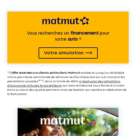
Vous recherchez un
financement
pour
votre
auto
?
Votre simulation
⁽⁴⁾|
Offre réservée aux clients particuliers Matmut
valable du jusqu’au 31/12/2024
inclus pour toute commande de véhicule neuf ou d’occasion en LLD, incluant les
prestations associés⁽³⁾ ⁽⁵⁾, dans la limite de 450 €,
à l’exclusion des cotisations
d’assurance incluses le cas échéant
, qui sera remboursé sous forme d’un avoir
émis au cours des quatre premiers mois de location, qui viendra en déduction de
la facturation.