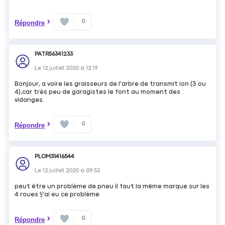
0
Répondre
PATR56341233
Le
12 juillet 2020
à
12:19
Bonjour, a voire les graisseurs de l'arbre de transmit ion (3 ou
4),car très peu de garagistes le font au moment des
vidanges.
0
Répondre
PLOM31416544
Le
12 juillet 2020
à
09:52
peut être un problème de pneu il faut la même marque sur les
4 roues !j'ai eu ce problème
0
Répondre