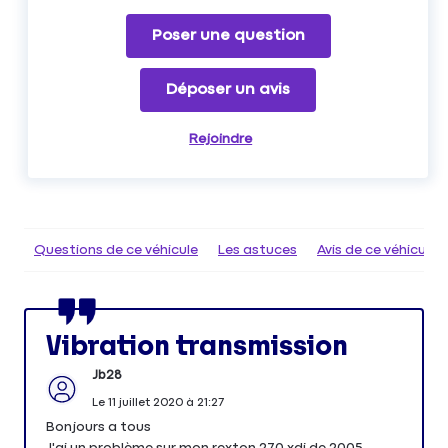
Poser une question
Déposer un avis
Rejoindre
Questions de ce véhicule
Les astuces
Avis de ce véhicule
Vibration transmission
Jb28
Le
11 juillet 2020
à
21:27
Bonjours a tous
J'ai un problème sur mon rexton 270 xdi de 2005