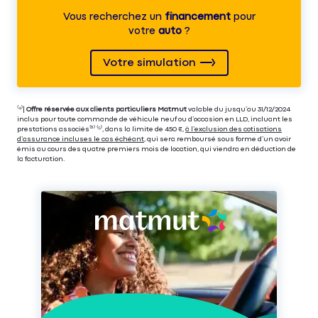
Vous recherchez un
financement
pour
votre
auto
?
Votre simulation
⁽⁴⁾|
Offre réservée aux clients particuliers Matmut
valable du jusqu’au 31/12/2024
inclus pour toute commande de véhicule neuf ou d’occasion en LLD, incluant les
prestations associés⁽³⁾ ⁽⁵⁾, dans la limite de 450 €,
à l’exclusion des cotisations
d’assurance incluses le cas échéant
, qui sera remboursé sous forme d’un avoir
émis au cours des quatre premiers mois de location, qui viendra en déduction de
la facturation.