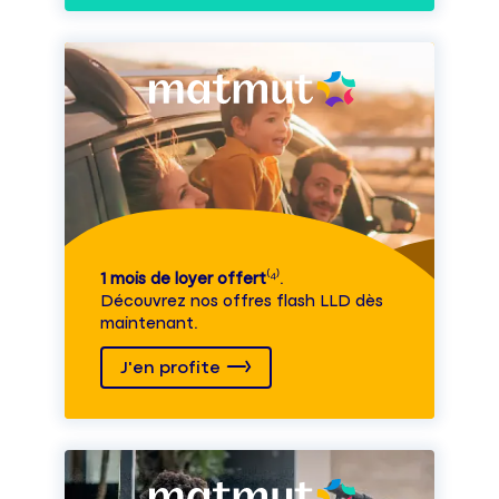
1 mois de loyer offert
⁽⁴⁾.
Découvrez nos offres flash LLD dès
maintenant.
J'en profite