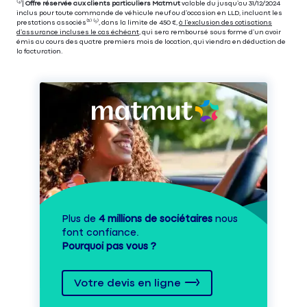
⁽⁴⁾|
Offre réservée aux clients particuliers Matmut
valable du jusqu’au 31/12/2024
inclus pour toute commande de véhicule neuf ou d’occasion en LLD, incluant les
prestations associés⁽³⁾ ⁽⁵⁾, dans la limite de 450 €,
à l’exclusion des cotisations
d’assurance incluses le cas échéant
, qui sera remboursé sous forme d’un avoir
émis au cours des quatre premiers mois de location, qui viendra en déduction de
la facturation.
Plus de
4 millions de sociétaires
nous
font confiance.
Pourquoi pas vous ?
Votre devis en ligne