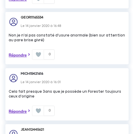
GEOR11165334
Le
14 janvier 2020
à
16:48
Non je n'ai pas constaté d'usure anormale (bien sur attention
au pare brise givré)
0
Répondre
MICH15421616
Le
14 janvier 2020
à
16:01
Cela fait presque 3ans que je possède un Forester toujours
ceux d'origine
0
Répondre
JEAN12445621