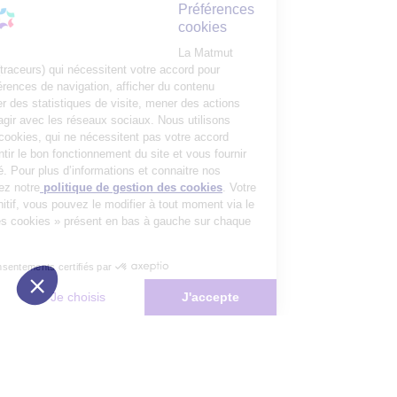
Préférences
cookies
La Matmut
utilise des cookies (traceurs) qui nécessitent votre accord pour
mémoriser vos préférences de navigation, afficher du contenu
personnalisé, réaliser des statistiques de visite, mener des actions
publicitaires et interagir avec les réseaux sociaux. Nous utilisons
également d’autres cookies, qui ne nécessitent pas votre accord
préalable, pour garantir le bon fonctionnement du site et vous fournir
un service de qualité. Pour plus d’informations et connaitre nos
partenaires, consultez notre
politique de gestion des cookies
. Votre
choix n’est pas définitif, vous pouvez le modifier à tout moment via le
bouton « Gestion des cookies » présent en bas à gauche sur chaque
page de notre site.
Consentements certifiés par
Non merci
Je choisis
J'accepte
Plateforme de Gestion du Consentement : Personnalisez vos Options
Axeptio consent
Notre plateforme vous permet d'adapter et de gérer vos paramètres de 