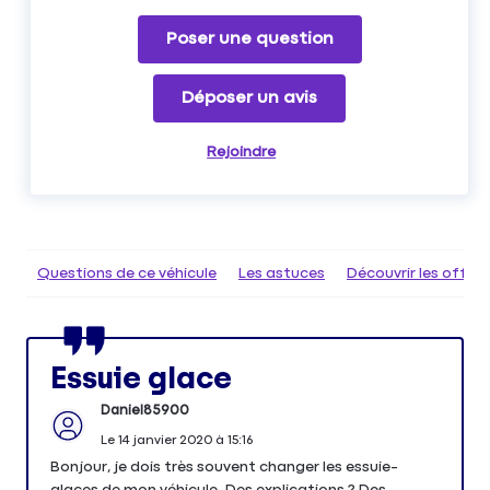
Poser une question
Déposer un avis
Rejoindre
Questions de ce véhicule
Les astuces
Découvrir les offr
Essuie glace
Daniel85900
Le
14 janvier 2020
à
15:16
Bonjour, je dois très souvent changer les essuie-
glaces de mon véhicule. Des explications ? Des