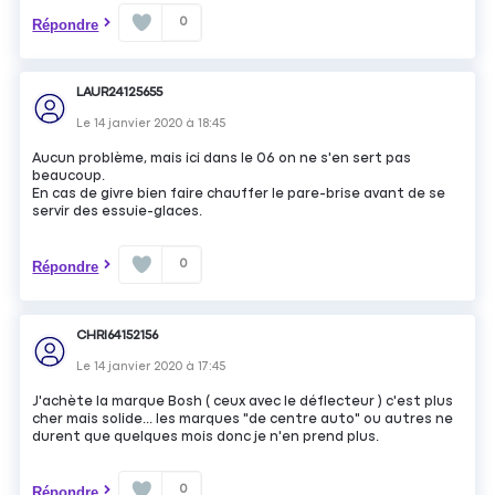
0
Répondre
LAUR24125655
Le
14 janvier 2020
à
18:45
Aucun problème, mais ici dans le 06 on ne s'en sert pas
beaucoup.
En cas de givre bien faire chauffer le pare-brise avant de se
servir des essuie-glaces.
0
Répondre
CHRI64152156
Le
14 janvier 2020
à
17:45
J'achète la marque Bosh ( ceux avec le déflecteur ) c'est plus
cher mais solide... les marques "de centre auto" ou autres ne
durent que quelques mois donc je n'en prend plus.
0
Répondre