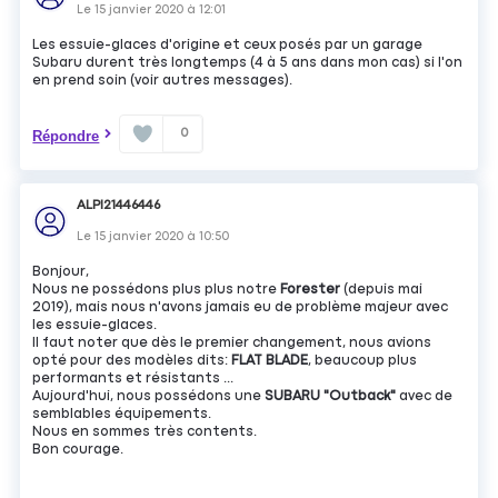
Le
15 janvier 2020
à
12:01
Les essuie-glaces d'origine et ceux posés par un garage
Subaru durent très longtemps (4 à 5 ans dans mon cas) si l'on
en prend soin (voir autres messages).
0
Répondre
ALPI21446446
Le
15 janvier 2020
à
10:50
Bonjour,
Nous ne possédons plus plus notre
Forester
(depuis mai
2019), mais nous n'avons jamais eu de problème majeur avec
les essuie-glaces.
Il faut noter que dès le premier changement, nous avions
opté pour des modèles dits:
FLAT BLADE
, beaucoup plus
performants et résistants ...
Aujourd'hui, nous possédons une
SUBARU "Outback"
avec de
semblables équipements.
Nous en sommes très contents.
Bon courage.