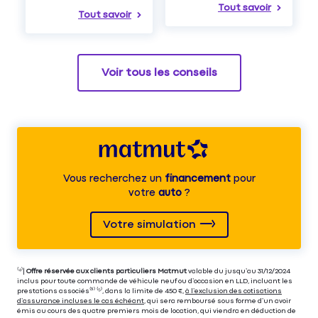
Tout savoir
Tout savoir
Voir tous les conseils
Vous recherchez un
financement
pour
votre
auto
?
Votre simulation
⁽⁴⁾|
Offre réservée aux clients particuliers Matmut
valable du jusqu’au 31/12/2024
inclus pour toute commande de véhicule neuf ou d’occasion en LLD, incluant les
prestations associés⁽³⁾ ⁽⁵⁾, dans la limite de 450 €,
à l’exclusion des cotisations
d’assurance incluses le cas échéant
, qui sera remboursé sous forme d’un avoir
émis au cours des quatre premiers mois de location, qui viendra en déduction de