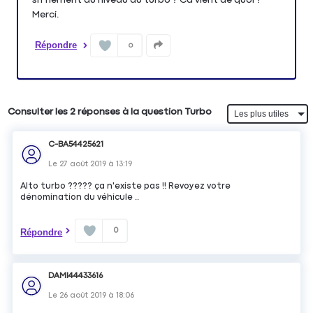
Merci.
Répondre
0
Consulter les 2 réponses à la question Turbo
C-BA54425621
Le
27 août 2019
à
13:19
Alto turbo ????? ça n'existe pas !! Revoyez votre
dénomination du véhicule ..
0
Répondre
DAMI44433616
Le
26 août 2019
à
18:06