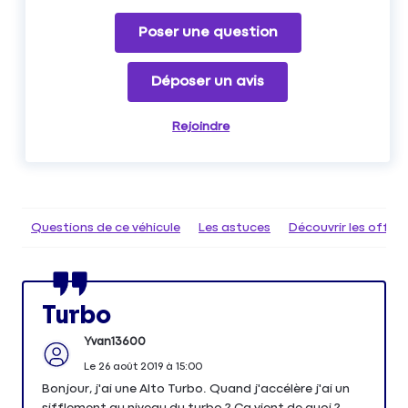
Poser une question
Déposer un avis
Rejoindre
Questions de ce véhicule
Les astuces
Découvrir les offr
Turbo
Yvan13600
Le
26 août 2019
à
15:00
Bonjour, j'ai une Alto Turbo. Quand j'accélère j'ai un
sifflement au niveau du turbo ? Ca vient de quoi ?