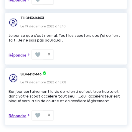
Répondre
THOM36141431
Le
19 décembre 2023
à
15:10
Je pense que c'est normal. Tout les scooters que j'ai eu l'ont
fait . Je ne sais pas pourquoi .
0
Répondre
SILV44131446
Le
19 décembre 2023
à
15:08
Bonjour certainement la vis de ralenti qui est trop haute et
donc votre scoot accélère tout seul ….ou l accélérateur est
bloqué vers la fin de course et dc accélère légèrement
0
Répondre