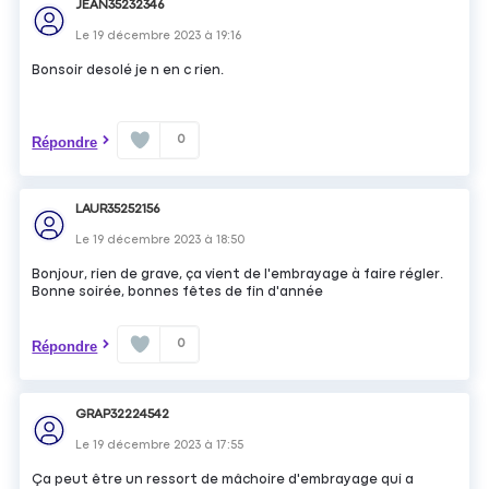
JEAN35232346
Le
19 décembre 2023
à
19:16
Bonsoir desolé je n en c rien.
0
Répondre
LAUR35252156
Le
19 décembre 2023
à
18:50
Bonjour, rien de grave, ça vient de l'embrayage à faire régler.
Bonne soirée, bonnes fêtes de fin d'année
0
Répondre
GRAP32224542
Le
19 décembre 2023
à
17:55
Ça peut être un ressort de mâchoire d'embrayage qui a