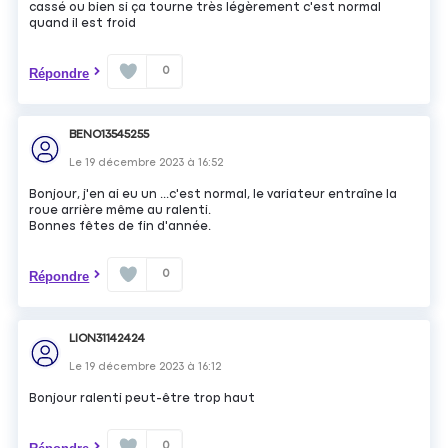
cassé ou bien si ça tourne très légèrement c'est normal
quand il est froid
0
Répondre
BENO13545255
Le
19 décembre 2023
à
16:52
Bonjour, j'en ai eu un ...c'est normal, le variateur entraîne la
roue arrière même au ralenti.
Bonnes fêtes de fin d'année.
0
Répondre
LION31142424
Le
19 décembre 2023
à
16:12
Bonjour ralenti peut-être trop haut
0