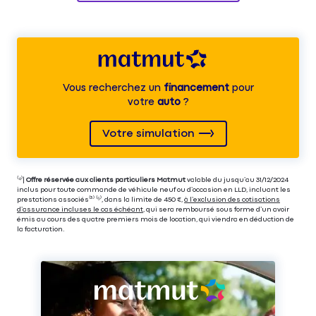
Vous recherchez un
financement
pour
votre
auto
?
Votre simulation
⁽⁴⁾|
Offre réservée aux clients particuliers Matmut
valable du jusqu’au 31/12/2024
inclus pour toute commande de véhicule neuf ou d’occasion en LLD, incluant les
prestations associés⁽³⁾ ⁽⁵⁾, dans la limite de 450 €,
à l’exclusion des cotisations
d’assurance incluses le cas échéant
, qui sera remboursé sous forme d’un avoir
émis au cours des quatre premiers mois de location, qui viendra en déduction de
la facturation.