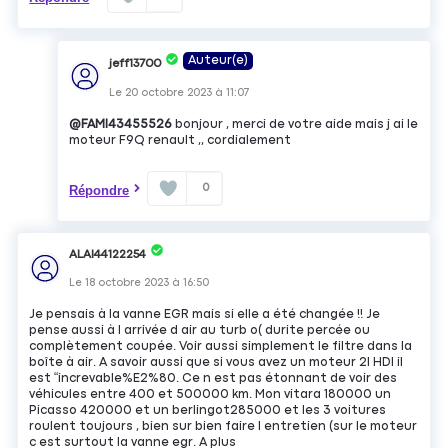
Auteur(e)
jeff13700
Le
20 octobre 2023
à
11:07
@FAMI43455526
bonjour , merci de votre aide mais j ai le
moteur F9Q renault ,, cordialement
0
Répondre
ALAI44122254
Le
18 octobre 2023
à
16:50
Je pensais à la vanne EGR mais si elle a été changée !! Je
pense aussi à l arrivée d air au turb o( durite percée ou
complètement coupée. Voir aussi simplement le filtre dans la
boîte à air. A savoir aussi que si vous avez un moteur 2l HDI il
est “increvable%E2%80. Ce n est pas étonnant de voir des
véhicules entre 400 et 500000 km. Mon vitara 180000 un
Picasso 420000 et un berlingot285000 et les 3 voitures
roulent toujours , bien sur bien faire l entretien (sur le moteur
c est surtout la vanne egr. A plus