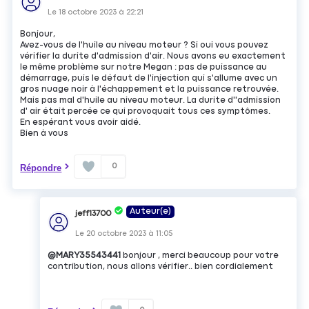
Le
18 octobre 2023
à
22:21
Bonjour,
Avez-vous de l'huile au niveau moteur ? Si oui vous pouvez
vérifier la durite d'admission d'air. Nous avons eu exactement
le même problème sur notre Megan : pas de puissance au
démarrage, puis le défaut de l'injection qui s'allume avec un
gros nuage noir à l'échappement et la puissance retrouvée.
Mais pas mal d'huile au niveau moteur. La durite d''admission
d' air était percée ce qui provoquait tous ces symptômes.
En espérant vous avoir aidé.
Bien à vous
0
Répondre
Auteur(e)
jeff13700
Le
20 octobre 2023
à
11:05
@MARY35543441
bonjour , merci beaucoup pour votre
contribution, nous allons vérifier.. bien cordialement