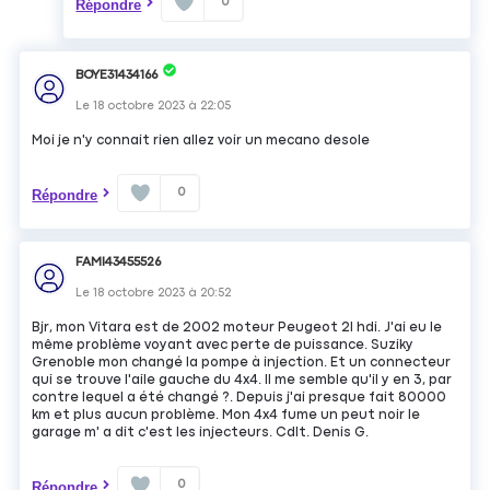
0
Répondre
BOYE31434166
Le
18 octobre 2023
à
22:05
Moi je n'y connait rien allez voir un mecano desole
0
Répondre
FAMI43455526
Le
18 octobre 2023
à
20:52
Bjr, mon Vitara est de 2002 moteur Peugeot 2l hdi. J'ai eu le
même problème voyant avec perte de puissance. Suziky
Grenoble mon changé la pompe à injection. Et un connecteur
qui se trouve l'aile gauche du 4x4. Il me semble qu'il y en 3, par
contre lequel a été changé ?. Depuis j'ai presque fait 80000
km et plus aucun problème. Mon 4x4 fume un peut noir le
garage m' a dit c'est les injecteurs. Cdlt. Denis G.
0
Répondre