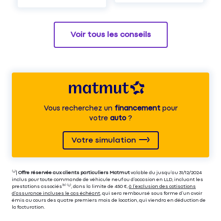
Voir tous les conseils
Vous recherchez un
financement
pour
votre
auto
?
Votre simulation
⁽⁴⁾|
Offre réservée aux clients particuliers Matmut
valable du jusqu’au 31/12/2024
inclus pour toute commande de véhicule neuf ou d’occasion en LLD, incluant les
prestations associés⁽³⁾ ⁽⁵⁾, dans la limite de 450 €,
à l’exclusion des cotisations
d’assurance incluses le cas échéant
, qui sera remboursé sous forme d’un avoir
émis au cours des quatre premiers mois de location, qui viendra en déduction de
la facturation.