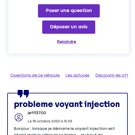
Poser une question
Déposer un avis
Rejoindre
Questions de ce véhicule
Les astuces
Découvrir les offr
probleme voyant injection
jeff13700
Le
18 octobre 2023
à
15:03
Bonjour , lorsque je démarre le voyant injection est
éteint mais le véhicule se traine ...au bout de