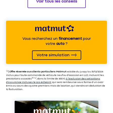
Voir tous les conseils
Vous recherchez un
financement
pour
votre
auto
?
Votre simulation
⁽⁴⁾|
Offre réservée aux clients particuliers Matmut
valable du jusqu’au 31/12/2024
inclus pour toute commande de véhicule neuf ou d’occasion en LLD, incluant les
prestations associés⁽³⁾ ⁽⁵⁾, dans la limite de 450 €,
à l’exclusion des cotisations
d’assurance incluses le cas échéant
, qui sera remboursé sous forme d’un avoir
émis au cours des quatre premiers mois de location, qui viendra en déduction de
la facturation.