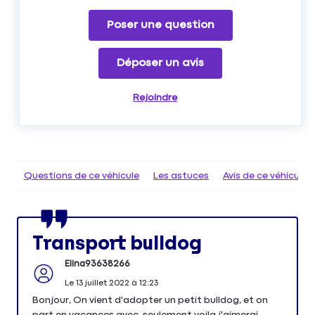
Poser une question
Déposer un avis
Rejoindre
Questions de ce véhicule
Les astuces
Avis de ce véhicule
Transport bulldog
Elina93638266
Le
13 juillet 2022
à
12:23
Bonjour, On vient d'adopter un petit bulldog, et on
part en vacances avec, seulement voila j'aimerai