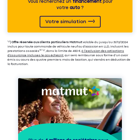
Vous recherchez un
financement
pour
votre
auto
?
Votre simulation
⁽⁴⁾|
Offre réservée aux clients particuliers Matmut
valable du jusqu’au 31/12/2024
inclus pour toute commande de véhicule neuf ou d’occasion en LLD, incluant les
prestations associés⁽³⁾ ⁽⁵⁾, dans la limite de 450 €,
à l’exclusion des cotisations
d’assurance incluses le cas échéant
, qui sera remboursé sous forme d’un avoir
émis au cours des quatre premiers mois de location, qui viendra en déduction de
la facturation.