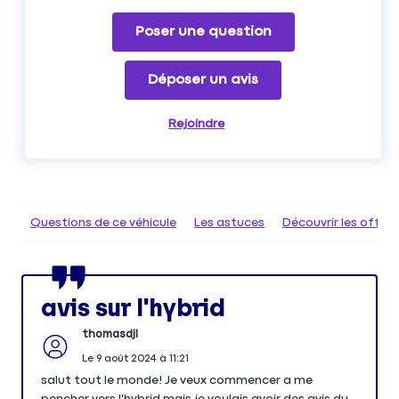
Poser une question
Déposer un avis
Rejoindre
Questions de ce véhicule
Les astuces
Découvrir les offr
avis sur l'hybrid
thomasdjl
Le
9 août 2024
à
11:21
salut tout le monde! Je veux commencer a me
pencher vers l'hybrid mais je voulais avoir des avis du