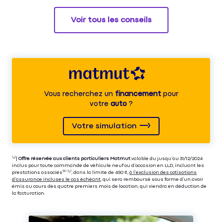
Voir tous les conseils
Vous recherchez un
financement
pour
votre
auto
?
Votre simulation
⁽⁴⁾|
Offre réservée aux clients particuliers Matmut
valable du jusqu’au 31/12/2024
inclus pour toute commande de véhicule neuf ou d’occasion en LLD, incluant les
prestations associés⁽³⁾ ⁽⁵⁾, dans la limite de 450 €,
à l’exclusion des cotisations
d’assurance incluses le cas échéant
, qui sera remboursé sous forme d’un avoir
émis au cours des quatre premiers mois de location, qui viendra en déduction de
la facturation.