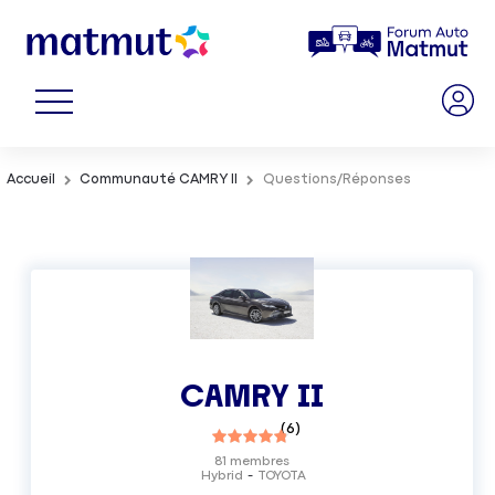
Accueil
Communauté CAMRY II
Questions/Réponses
CAMRY II
(
6
)
81
membres
Hybrid
TOYOTA