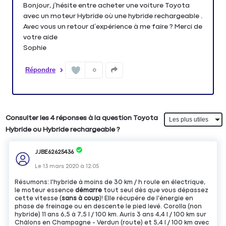
Bonjour, j’hésite entre acheter une voiture Toyota
avec un moteur Hybride où une hybride rechargeable .
Avec vous un retour d’expérience à me faire ? Merci de
votre aide
Sophie
Répondre
0
Consulter les 4 réponses à la question Toyota
Hybride ou Hybride rechargeable ?
JJBE62625436
Le
13 mars 2020
à
12:05
Résumons: l'hybride à moins de 30 km / h roule en électrique,
le moteur essence
démarre
tout seul dès que vous dépassez
cette vitesse (
sans à coup
)! Elle récupére de l'énergie en
phase de freinage ou en descente le pied levé. Corolla (non
hybride) 11 ans 6,5 à 7,5 l / 100 km. Auris 3 ans 4,4 l / 100 km sur
Châlons en Champagne - Verdun (route) et 5,4 l / 100 km avec