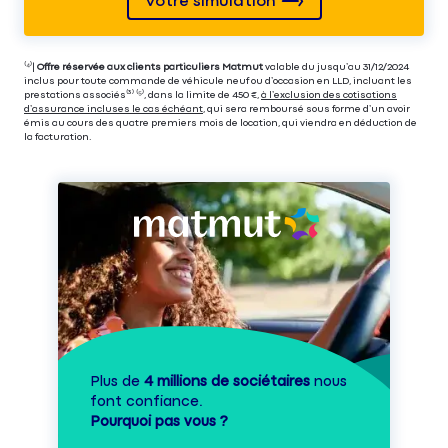
Votre simulation
⁽⁴⁾|
Offre réservée aux clients particuliers Matmut
valable du jusqu’au 31/12/2024
inclus pour toute commande de véhicule neuf ou d’occasion en LLD, incluant les
prestations associés⁽³⁾ ⁽⁵⁾, dans la limite de 450 €,
à l’exclusion des cotisations
d’assurance incluses le cas échéant
, qui sera remboursé sous forme d’un avoir
émis au cours des quatre premiers mois de location, qui viendra en déduction de
la facturation.
Plus de
4 millions de sociétaires
nous
font confiance.
Pourquoi pas vous ?