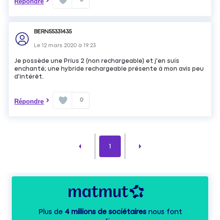
Répondre
BERN55331435
Le
12 mars 2020
à
19:23
Je possède une Prius 2 (non rechargeable) et j'en suis
enchanté; une hybride rechargeable présente à mon avis peu
d'intérêt.
0
Répondre
1
Plus de
4 millions de sociétaires
nous font