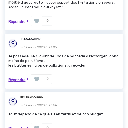
moitié
d'autoroute - avec respect des limitations en cours.
Après ..."C'est vous qui voyez" !
0
Répondre
JEAN43361315
Le
12 mars 2020
à
22:06
Je possède 1 H-CR Hibride . pas de batterie a recharger . donc
moins de pollutions .
les batteries , trop de pollutions ,a recycler .
0
Répondre
BOUR31566446
Le
12 mars 2020
à
20:54
Tout dépend de ce que tu en feras et de ton budget
0