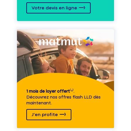
Votre devis en ligne
1 mois de loyer offert
⁽⁴⁾.
Découvrez nos offres flash LLD dès
maintenant.
J'en profite