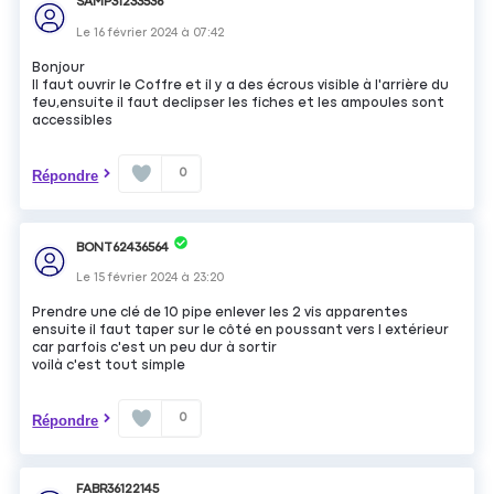
SAMP31233536
Le
16 février 2024
à
07:42
Bonjour
Il faut ouvrir le Coffre et il y a des écrous visible à l'arrière du
feu,ensuite il faut declipser les fiches et les ampoules sont
accessibles
0
Répondre
BONT62436564
Le
15 février 2024
à
23:20
Prendre une clé de 10 pipe enlever les 2 vis apparentes
ensuite il faut taper sur le côté en poussant vers l extérieur
car parfois c'est un peu dur à sortir
voilà c'est tout simple
0
Répondre
FABR36122145