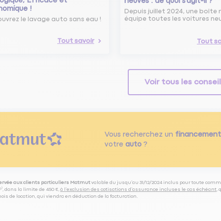
ogique, Efficace et
neuves : de quoi s’agit-il ?
nomique !
Depuis juillet 2024, une boîte 
équipe toutes les voitures ne
uvrez le lavage auto sans eau !
Tout savoir
Tout sa
Voir tous les consei
Vous recherchez un
financement
votre
auto
?
servée aux clients particuliers Matmut
valable du jusqu’au 31/12/2024 inclus pour toute comm
⁽⁵⁾, dans la limite de 450 €,
à l’exclusion des cotisations d’assurance incluses le cas échéant
,
is de location, qui viendra en déduction de la facturation.