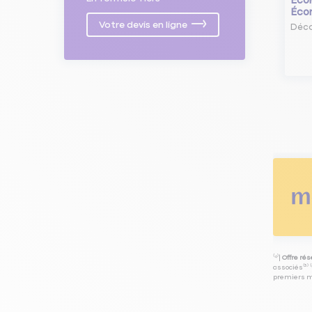
Écol
Éco
Votre devis en ligne
Déco
⁽⁴⁾|
Offre ré
associés⁽³⁾ 
premiers mo