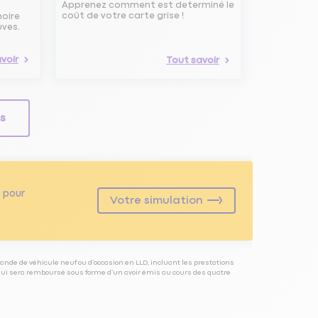
Apprenez comment est determiné le
coût de votre carte grise !
noire
uves.
voir
Tout savoir
ls
pour
Votre simulation
ande de véhicule neuf ou d’occasion en LLD, incluant les prestations
 qui sera remboursé sous forme d’un avoir émis au cours des quatre