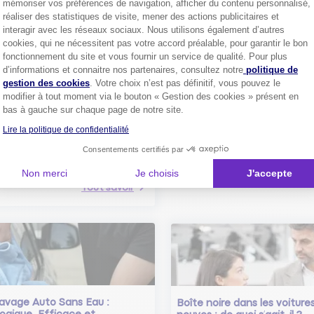
mémoriser vos préférences de navigation, afficher du contenu personnalisé,
réaliser des statistiques de visite, mener des actions publicitaires et
interagir avec les réseaux sociaux. Nous utilisons également d’autres
cookies, qui ne nécessitent pas votre accord préalable, pour garantir le bon
fonctionnement du site et vous fournir un service de qualité. Pour plus
Axeptio consent
d’informations et connaitre nos partenaires, consultez notre
politique de
gestion des cookies
. Votre choix n’est pas définitif, vous pouvez le
Comment bien choisir son
modifier à tout moment via le bouton « Gestion des cookies » présent en
assurance auto ?
bas à gauche sur chaque page de notre site.
Conseils pour choisir la meille
st-ce que le nouveau radar
assurance auto selon vos bes
Lire la politique de confidentialité
elle ?
 savoir sur le radar tourelle et
Consentements certifiés par
ent éviter les infractions.
Tout sa
Non merci
Je choisis
J'accepte
Tout savoir
avage Auto Sans Eau :
Boîte noire dans les voiture