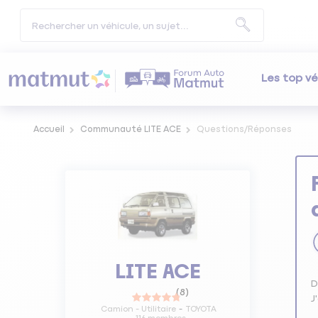
Les top vé
Accueil
Communauté LITE ACE
Questions/Réponses
LITE ACE
D
(
8
)
J
Camion - Utilitaire
TOYOTA