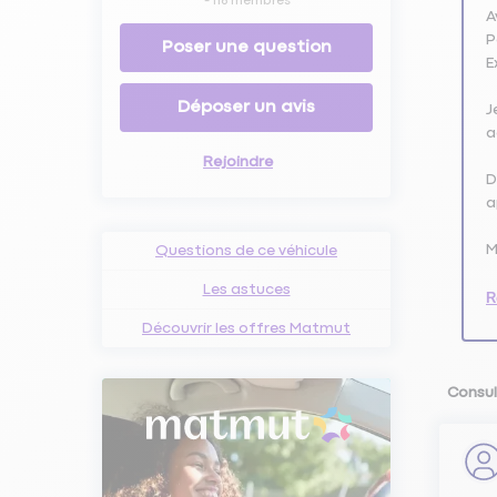
-
116
membres
A
P
Poser une question
E
Déposer un avis
J
a
Rejoindre
D
a
M
Questions de ce véhicule
Les astuces
R
Découvrir les offres Matmut
Consult