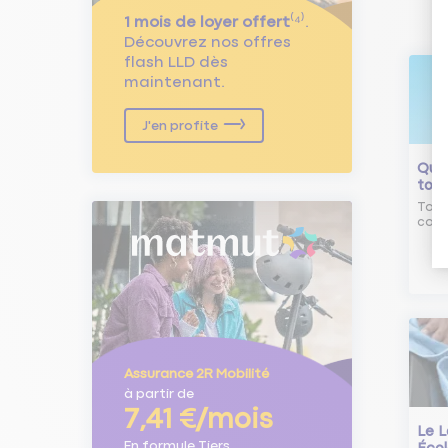
1 mois de loyer offert
⁽⁴⁾.
Découvrez nos offres
flash LLD dès
maintenant.
J'en profite
Qu'e
tour
Tout
comm
Assurance 2R Mobilité
à partir de
7,41 €/mois
Le L
En formule Tiers