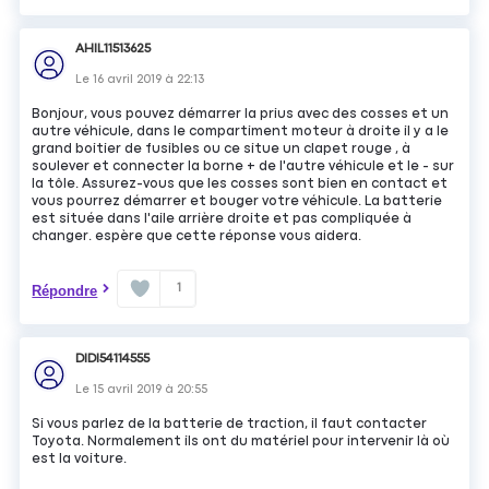
AHIL11513625
Le
16 avril 2019
à
22:13
Bonjour, vous pouvez démarrer la prius avec des cosses et un
autre véhicule, dans le compartiment moteur à droite il y a le
grand boitier de fusibles ou ce situe un clapet rouge , à
soulever et connecter la borne + de l'autre véhicule et le - sur
la tôle. Assurez-vous que les cosses sont bien en contact et
vous pourrez démarrer et bouger votre véhicule. La batterie
est située dans l'aile arrière droite et pas compliquée à
changer. espère que cette réponse vous aidera.
1
Répondre
DIDI54114555
Le
15 avril 2019
à
20:55
Si vous parlez de la batterie de traction, il faut contacter
Toyota. Normalement ils ont du matériel pour intervenir là où
est la voiture.