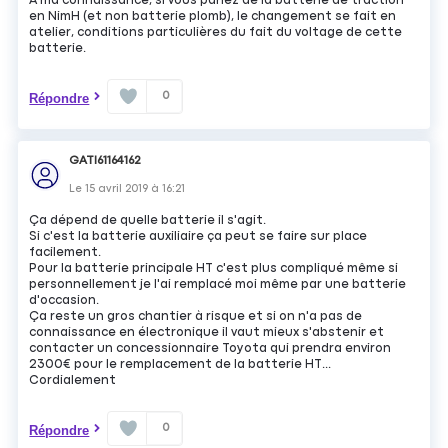
À ma connaissance, si vous parlez de la batterie de traction
en NimH (et non batterie plomb), le changement se fait en
atelier, conditions particulières du fait du voltage de cette
batterie.
0
Répondre
GATI61164162
Le
15 avril 2019
à
16:21
Ça dépend de quelle batterie il s'agit.
Si c'est la batterie auxiliaire ça peut se faire sur place
facilement.
Pour la batterie principale HT c'est plus compliqué même si
personnellement je l'ai remplacé moi même par une batterie
d'occasion.
Ça reste un gros chantier à risque et si on n'a pas de
connaissance en électronique il vaut mieux s'abstenir et
contacter un concessionnaire Toyota qui prendra environ
2300€ pour le remplacement de la batterie HT...
Cordialement
0
Répondre