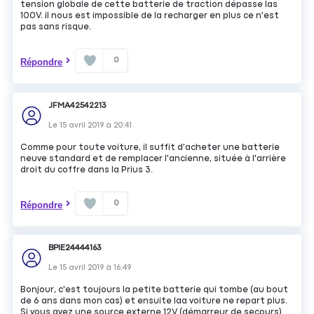
tension globale de cette batterie de traction dépasse las
100V. il nous est impossible de la recharger en plus ce n'est
pas sans risque.
0
Répondre
JFMA42542213
Le
15 avril 2019
à
20:41
Comme pour toute voiture, il suffit d'acheter une batterie
neuve standard et de remplacer l'ancienne, située à l'arrière
droit du coffre dans la Prius 3.
0
Répondre
BPIE24444163
Le
15 avril 2019
à
16:49
Bonjour, c'est toujours la petite batterie qui tombe (au bout
de 6 ans dans mon cas) et ensuite laa voiture ne repart plus.
Si vous avez une source externe 12V (démarreur de secours)