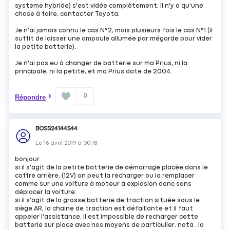
système hybride) s'est vidée complètement, il n'y a qu'une
chose à faire, contacter Toyota.
Je n'ai jamais connu le cas N°2, mais plusieurs fois le cas N°1 (il
suffit de laisser une ampoule allumée par mégarde pour vider
la petite batterie).
Je n'ai pas eu à changer de batterie sur ma Prius, ni la
principale, ni la petite, et ma Prius date de 2004.
0
Répondre
BOSS24144544
Le
16 avril 2019
à
00:18
bonjour
si il s'agit de la petite batterie de démarrage placée dans le
coffre arrière, (12V) on peut la recharger ou la remplacer
comme sur une voiture à moteur à explosion donc sans
déplacer la voiture.
si il s'agit de la grosse batterie de traction située sous le
siège AR, la chaine de traction est défaillante et il faut
appeler l'assistance. il est impossible de recharger cette
batterie sur place avec nos moyens de particulier. nota . la