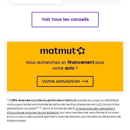
Voir tous les conseils
Vous recherchez un
financement
pour
votre
auto
?
Votre simulation
⁽⁴⁾|
Offre réservée aux clients particuliers Matmut
valable du jusqu’au 31/12/2024
inclus pour toute commande de véhicule neuf ou d’occasion en LLD, incluant les
prestations associés⁽³⁾ ⁽⁵⁾, dans la limite de 450 €,
à l’exclusion des cotisations
d’assurance incluses le cas échéant
, qui sera remboursé sous forme d’un avoir
émis au cours des quatre premiers mois de location, qui viendra en déduction de
la facturation.