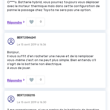
O****o. Batterie hybrid, vous pourrez toujours vous déplacer
avec le moteur thermique mais dans cette configuration de
panne le passage chez Toyota ne sera pas une option.
0
Répondre
BERT21546241
Le
15 avril 2019
à
16:36
Bonjour,
Il vous suffit d'en racheter une neuve et de la remplacer
vous-même c'est on ne peut plus simple. Bien entendu s'il
s'agit de la batterie non électrique.
A vous de jouer.
0
Répondre
BERT21352115
Le
15 avril 2019
à
16:30