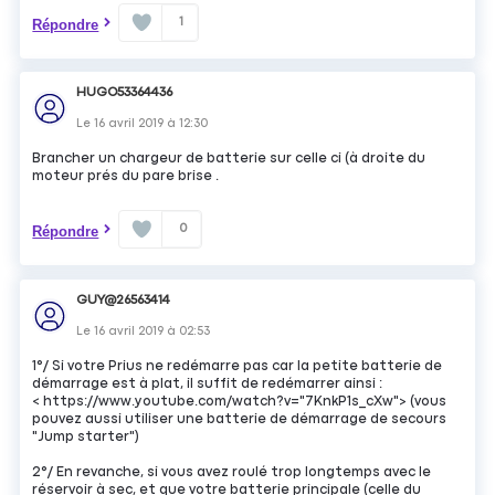
1
Répondre
HUGO53364436
Le
16 avril 2019
à
12:30
Brancher un chargeur de batterie sur celle ci (à droite du
moteur prés du pare brise .
0
Répondre
GUY@26563414
Le
16 avril 2019
à
02:53
1°/ Si votre Prius ne redémarre pas car la petite batterie de
démarrage est à plat, il suffit de redémarrer ainsi :
< https://www.youtube.com/watch?v="7KnkP1s_cXw"> (vous
pouvez aussi utiliser une batterie de démarrage de secours
"Jump starter")
2°/ En revanche, si vous avez roulé trop longtemps avec le
réservoir à sec, et que votre batterie principale (celle du