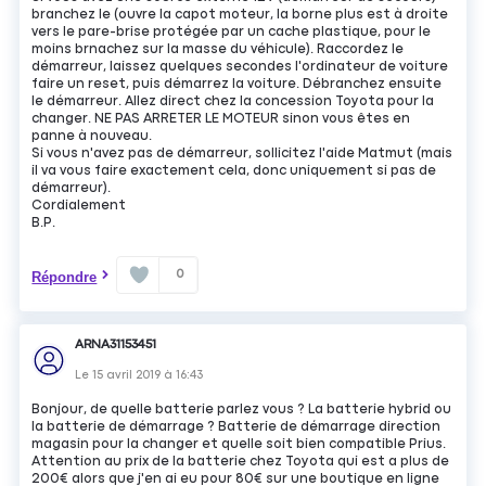
branchez le (ouvre la capot moteur, la borne plus est à droite
vers le pare-brise protégée par un cache plastique, pour le
moins brnachez sur la masse du véhicule). Raccordez le
démarreur, laissez quelques secondes l'ordinateur de voiture
faire un reset, puis démarrez la voiture. Débranchez ensuite
le démarreur. Allez direct chez la concession Toyota pour la
changer. NE PAS ARRETER LE MOTEUR sinon vous êtes en
panne à nouveau.
Si vous n'avez pas de démarreur, sollicitez l'aide Matmut (mais
il va vous faire exactement cela, donc uniquement si pas de
démarreur).
Cordialement
B.P.
0
Répondre
ARNA31153451
Le
15 avril 2019
à
16:43
Bonjour, de quelle batterie parlez vous ? La batterie hybrid ou
la batterie de démarrage ? Batterie de démarrage direction
magasin pour la changer et quelle soit bien compatible Prius.
Attention au prix de la batterie chez Toyota qui est a plus de
200€ alors que j'en ai eu pour 80€ sur une boutique en ligne