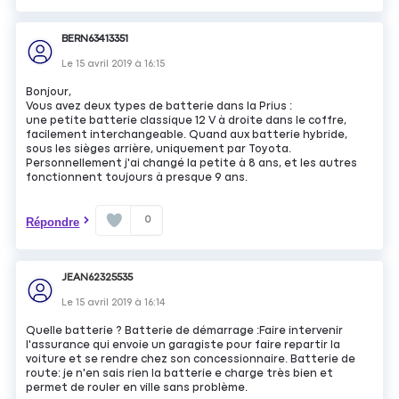
BERN63413351
Le
15 avril 2019
à
16:15
Bonjour,
Vous avez deux types de batterie dans la Prius :
une petite batterie classique 12 V à droite dans le coffre,
facilement interchangeable. Quand aux batterie hybride,
sous les sièges arrière, uniquement par Toyota.
Personnellement j'ai changé la petite à 8 ans, et les autres
fonctionnent toujours à presque 9 ans.
0
Répondre
JEAN62325535
Le
15 avril 2019
à
16:14
Quelle batterie ? Batterie de démarrage :Faire intervenir
l'assurance qui envoie un garagiste pour faire repartir la
voiture et se rendre chez son concessionnaire. Batterie de
route: je n'en sais rien la batterie e charge très bien et
permet de rouler en ville sans problème.