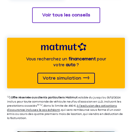
Voir tous les conseils
Vous recherchez un
financement
pour
votre
auto
?
Votre simulation
⁽⁴⁾|
Offre réservée aux clients particuliers Matmut
valable du jusqu’au 31/12/2024
inclus pour toute commande de véhicule neuf ou d’occasion en LLD, incluant les
prestations associés⁽³⁾ ⁽⁵⁾, dans la limite de 450 €,
à l’exclusion des cotisations
d’assurance incluses le cas échéant
, qui sera remboursé sous forme d’un avoir
émis au cours des quatre premiers mois de location, qui viendra en déduction de
la facturation.