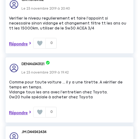
GATI61164162
Le
23 novembre 2019
à
20:40
Verifier le niveau regulierement et faire l'appoint si
necessaire sinon vidange et changement filtre tt les ans ou
tt les 15000km, utiliser de le 5w30 ACEA 3/4
0
Répondre
DENI46343121
Le
23 novembre 2019
à
19:42
Comme pour toute voiture ... il y a une tirette. A vérifier de
temps en temps.
Vidange tous les ans avec l'entretien chez Toyota.
0w20 huile spéciale à acheter chez Toyota
0
Répondre
JM.D44542434