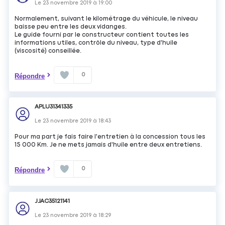
Le
23 novembre 2019
à
19:00
Normalement, suivant le kilométrage du véhicule, le niveau
baisse peu entre les deux vidanges.
Le guide fourni par le constructeur contient toutes les
informations utiles, contrôle du niveau, type d'huile
(viscosité) conseillée.
0
Répondre
APLU31341335
Le
23 novembre 2019
à
18:43
Pour ma part je fais faire l'entretien à la concession tous les
15 000 Km. Je ne mets jamais d'huile entre deux entretiens.
0
Répondre
JJAC35121141
Le
23 novembre 2019
à
18:29