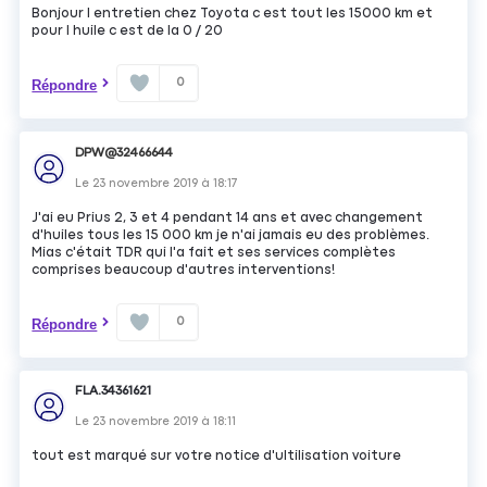
Bonjour l entretien chez Toyota c est tout les 15000 km et
pour l huile c est de la 0 / 20
0
Répondre
DPW@32466644
Le
23 novembre 2019
à
18:17
J'ai eu Prius 2, 3 et 4 pendant 14 ans et avec changement
d'huiles tous les 15 000 km je n'ai jamais eu des problèmes.
Mias c'était TDR qui l'a fait et ses services complètes
comprises beaucoup d'autres interventions!
0
Répondre
FLA.34361621
Le
23 novembre 2019
à
18:11
tout est marqué sur votre notice d'ultilisation voiture