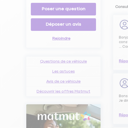
Consul
Poser une question
Déposer un avis
Bonjo
Rejoindre
const
... 
Répo
Questions de ce véhicule
Les astuces
Avis de ce véhicule
Découvrir les offres Matmut
Bonso
Je di
Répo