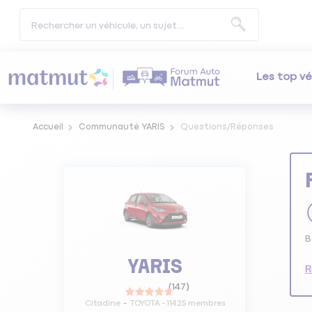
Les top vé
Accueil
Communauté YARIS
Questions/Réponses
B
YARIS
R
(
147
)
Citadine
TOYOTA
-
11425
membres