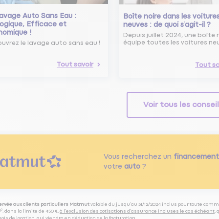
avage Auto Sans Eau :
Boîte noire dans les voiture
ogique, Efficace et
neuves : de quoi s’agit-il ?
nomique !
Depuis juillet 2024, une boîte 
équipe toutes les voitures ne
uvrez le lavage auto sans eau !
Tout savoir
Tout sa
Voir tous les consei
Vous recherchez un
financement
votre
auto
?
servée aux clients particuliers Matmut
valable du jusqu’au 31/12/2024 inclus pour toute comm
⁽⁵⁾, dans la limite de 450 €,
à l’exclusion des cotisations d’assurance incluses le cas échéant
,
is de location, qui viendra en déduction de la facturation.