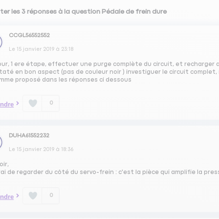
ter les 3 réponses à la question Pédale de frein dure
CCGL56552552
Le
15 janvier 2019
à
23:18
ur, 1 ere étape, effectuer une purge complète du circuit, et recharger 
até en bon aspect (pas de couleur noir ) investiguer le circuit complet,
Comme proposé dans les réponses ci dessous
0
ndre
DUHA61552232
Le
15 janvier 2019
à
18:36
ir,
rai de regarder du côté du servo-frein : c'est la pièce qui amplifie la pre
0
ndre