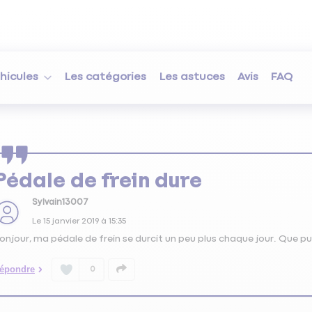
hicules
Les catégories
Les astuces
Avis
FAQ
Pédale de frein dure
Sylvain13007
Le
15 janvier 2019
à
15:35
onjour, ma pédale de frein se durcit un peu plus chaque jour. Que pui
épondre
0