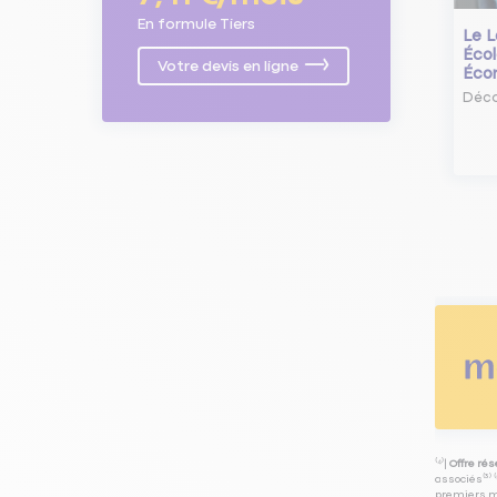
En formule Tiers
Le L
Écol
Votre devis en ligne
Éco
Déco
⁽⁴⁾|
Offre ré
associés⁽³⁾ 
premiers mo