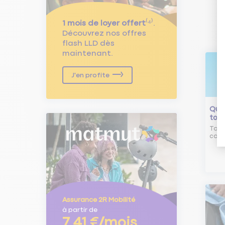
1 mois de loyer offert
⁽⁴⁾.
Découvrez nos offres
flash LLD dès
maintenant.
J'en profite
Qu'e
tour
Tout
comm
Assurance 2R Mobilité
à partir de
7,41 €/mois