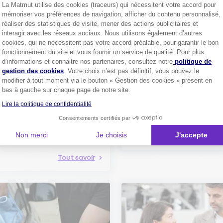
La Matmut utilise des cookies (traceurs) qui nécessitent votre accord pour
Découvrez les
conseils
mémoriser vos préférences de navigation, afficher du contenu personnalisé,
réaliser des statistiques de visite, mener des actions publicitaires et
interagir avec les réseaux sociaux. Nous utilisons également d’autres
cookies, qui ne nécessitent pas votre accord préalable, pour garantir le bon
fonctionnement du site et vous fournir un service de qualité. Pour plus
Axeptio consent
d’informations et connaitre nos partenaires, consultez notre
politique de
gestion des cookies
. Votre choix n’est pas définitif, vous pouvez le
modifier à tout moment via le bouton « Gestion des cookies » présent en
Comment bien choisir son
bas à gauche sur chaque page de notre site.
assurance auto ?
Lire la politique de confidentialité
Conseils pour choisir la meille
st-ce que le nouveau radar
assurance auto selon vos bes
elle ?
Consentements certifiés par
 savoir sur le radar tourelle et
Non merci
Je choisis
J'accepte
ent éviter les infractions.
Tout sa
Tout savoir