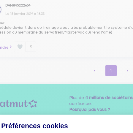
DANR45222654
Le
15 janvier 2019
à
18:33
our
a pédale devient dure au freinage c'est très probablement le système d'
ession ou membrane du servofrein/Mastervac qui rend l'âme)
0
ndre
1
Plus de
4 millions de sociétaire
confiance.
Pourquoi pas vous ?
Préférences cookies