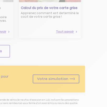
s
Calcul du prix de votre carte grise
Apprenez comment est determiné le
coût de votre carte grise !
noire
uves.
voir
Tout savoir
ls
pour
Votre simulation
ande de véhicule neuf ou d’occasion en LLD, incluant les prestations
 qui sera remboursé sous forme d’un avoir émis au cours des quatre