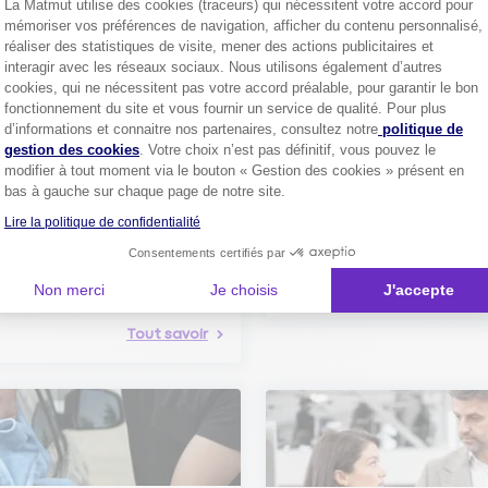
La Matmut utilise des cookies (traceurs) qui nécessitent votre accord pour
Découvrez les
conseils
mémoriser vos préférences de navigation, afficher du contenu personnalisé,
réaliser des statistiques de visite, mener des actions publicitaires et
interagir avec les réseaux sociaux. Nous utilisons également d’autres
cookies, qui ne nécessitent pas votre accord préalable, pour garantir le bon
fonctionnement du site et vous fournir un service de qualité. Pour plus
Axeptio consent
d’informations et connaitre nos partenaires, consultez notre
politique de
gestion des cookies
. Votre choix n’est pas définitif, vous pouvez le
modifier à tout moment via le bouton « Gestion des cookies » présent en
Comment bien choisir son
bas à gauche sur chaque page de notre site.
assurance auto ?
Lire la politique de confidentialité
Conseils pour choisir la meille
st-ce que le nouveau radar
assurance auto selon vos bes
elle ?
Consentements certifiés par
 savoir sur le radar tourelle et
ent éviter les infractions.
Tout sa
Non merci
Je choisis
J'accepte
Tout savoir