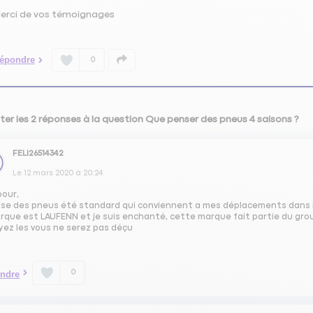
erci de vos témoignages
épondre
0
ter les 2 réponses à la question Que penser des pneus 4 saisons ?
FELI26514342
Le
12 mars 2020
à
20:24
oour,
ilise des pneus été standard qui conviennent a mes déplacements dan
rque est LAUFENN et je suis enchanté, cette marque fait partie du group
yez les vous ne serez pas déçu
0
ndre