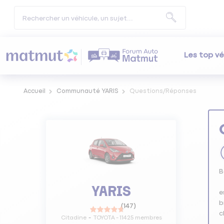
Les top vé
Accueil
Communauté YARIS
Questions/Réponses
B
YARIS
e
b
(
147
)
c
Citadine
TOYOTA
-
11425
membres