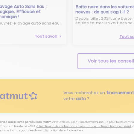
avage Auto Sans Eau :
Boîte noire dans les voiture
ogique, Efficace et
neuves : de quoi s’agit-il ?
nomique !
Depuis juillet 2024, une boîte 
équipe toutes les voitures ne
uvrez le lavage auto sans eau !
Tout savoir
Tout sa
Voir tous les consei
Vous recherchez un
financement
votre
auto
?
servée aux clients particuliers Matmut
valable du jusqu’au 31/12/2024 inclus pour toute comm
⁽⁵⁾, dans la limite de 450 €,
à l’exclusion des cotisations d’assurance incluses le cas échéant
,
is de location, qui viendra en déduction de la facturation.