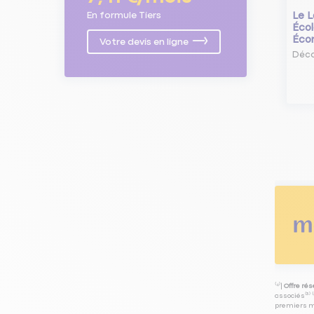
Le L
En formule Tiers
Écol
Éco
Votre devis en ligne
Déco
⁽⁴⁾|
Offre ré
associés⁽³⁾ 
premiers mo