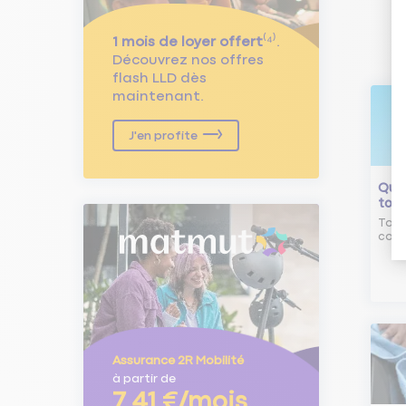
1 mois de loyer offert
⁽⁴⁾.
Découvrez nos offres
flash LLD dès
maintenant.
J'en profite
Qu'e
tour
Tout
comm
Assurance 2R Mobilité
à partir de
7,41 €/mois