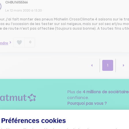
CHBU16155366
Le
12 mars 2020
à
13:20
ur, j'ai fait monter des pneus Michelin CrossClimate 4 saisons sur le tr
pas eu l'occasion de les tester sur sol neigeux, mais sur sol sec et/ou m
e de route n'est pas affectée (toujours aussi bonne). A toutes fins ut
0
ndre
1
Plus de
4 millions de sociétaire
confiance.
Pourquoi pas vous ?
Préférences cookies