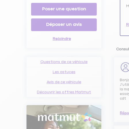
M
Poser une question
Déposer un avis
R
Rejoindre
Consul
Questions de ce véhicule
Les astuces
Bonj
Avis de ce véhicule
J'ut
la ma
Découvrir les offres Matmut
essa
cdt
Répo