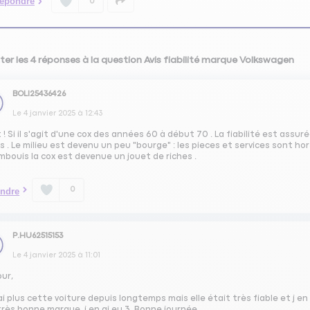
épondre
0
ter les 4 réponses à la question Avis fiabilité marque Volkswagen
BOLI25436426
Le
4 janvier 2025
à
12:43
 ! Si il s'agit d'une cox des années 60 à début 70 . La fiabilité est as
s . Le milieu est devenu un peu "bourge" : les pieces et services sont hor
mbouis la cox est devenue un jouet de riches .
0
ndre
P.HU62515153
Le
4 janvier 2025
à
11:01
our,
ai plus cette voiture depuis longtemps mais elle était très fiable et j en
rès bonne marque, j en ai eu 3. Bonne journée