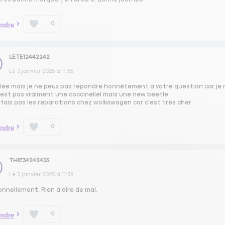
0
ndre
LETE12442242
Le
3 janvier 2025
à
11:55
lée mais je ne peux pas répondre honnêtement à votre question car je 
'est pas vraiment une coccinellel mais une new beetle
 fais pas les reparations chez wolkswagen car c'est très cher
0
ndre
THIE34242435
Le
3 janvier 2025
à
11:39
nnellement. Rien à dire de mal.
0
ndre