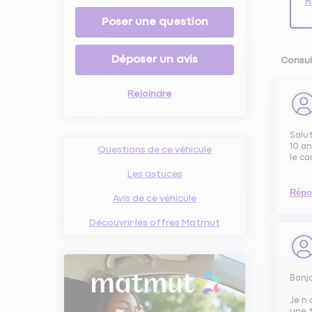
R
Poser une question
Déposer un avis
Consul
Rejoindre
Salut
10 an
Questions de ce véhicule
le ca
Les astuces
Répo
Avis de ce véhicule
Découvrir les offres Matmut
Bonj
Je n 
une t