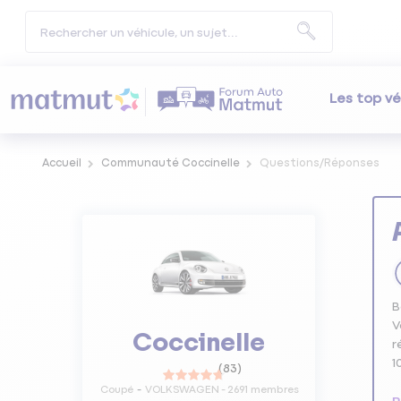
Les top vé
Accueil
Communauté Coccinelle
Questions/Réponses
B
V
Coccinelle
r
1
(
83
)
Coupé
VOLKSWAGEN
-
2691
membres