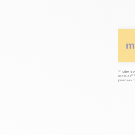
⁽⁴⁾|
Offre ré
associés⁽³⁾ 
premiers mo