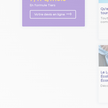
En formule Tiers
Qu'e
tour
Votre devis en ligne
Tout
comm
Le L
Écol
Éco
Déco