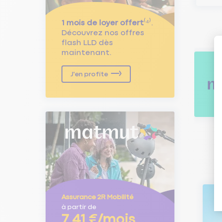
1 mois de loyer offert
⁽⁴⁾.
Découvrez nos offres
flash LLD dès
maintenant.
J'en profite
Assurance 2R Mobilité
à partir de
7,41 €/mois