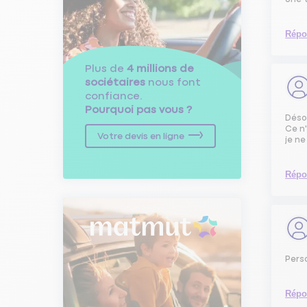
Répo
Plus de
4 millions de
sociétaires
nous font
confiance.
Pourquoi pas vous ?
Déso
Ce n
Votre devis en ligne
je ne
Répo
Perso
Répo