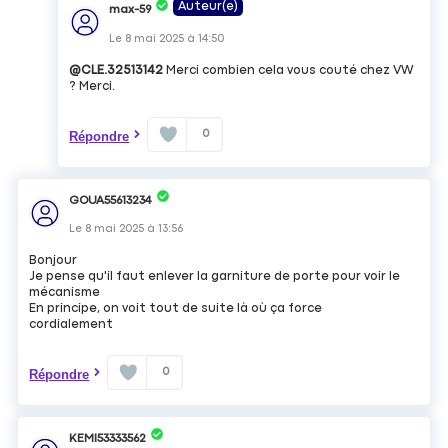
Auteur(e)
max-59
Le
8 mai 2025
à
14:50
@CLE.32513142
Merci combien cela vous couté chez VW
? Merci.
0
Répondre
GOUA55613234
Le
8 mai 2025
à
13:56
Bonjour
Je pense qu'il faut enlever la garniture de porte pour voir le
mécanisme
En principe, on voit tout de suite là où ça force
cordialement
0
Répondre
KEMI53333562