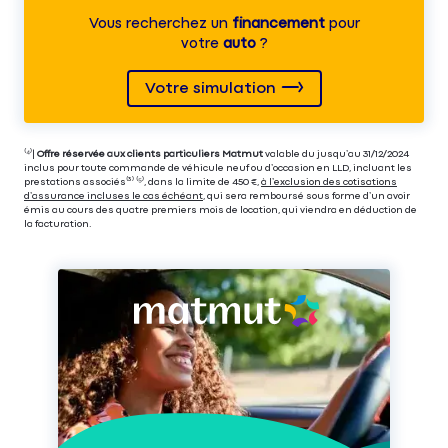
Vous recherchez un
financement
pour
votre
auto
?
Votre simulation
⁽⁴⁾|
Offre réservée aux clients particuliers Matmut
valable du jusqu’au 31/12/2024
inclus pour toute commande de véhicule neuf ou d’occasion en LLD, incluant les
prestations associés⁽³⁾ ⁽⁵⁾, dans la limite de 450 €,
à l’exclusion des cotisations
d’assurance incluses le cas échéant
, qui sera remboursé sous forme d’un avoir
émis au cours des quatre premiers mois de location, qui viendra en déduction de
la facturation.