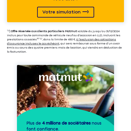
Votre simulation
⁽⁴⁾|
Offre réservée aux clients particuliers Matmut
valable du jusqu’au 31/12/2024
inclus pour toute commande de véhicule neuf ou d’occasion en LLD, incluant les
prestations associés⁽³⁾ ⁽⁵⁾, dans la limite de 450 €,
à l’exclusion des cotisations
d’assurance incluses le cas échéant
, qui sera remboursé sous forme d’un avoir
émis au cours des quatre premiers mois de location, qui viendra en déduction de
la facturation.
Plus de
4 millions de sociétaires
nous
font confiance.