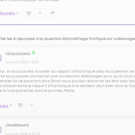
épondre
0
ter les 4 réponses à la question Kilométrage trafiqué sur volkswag
VEGA22143142
Le
6 juin 2024
à
13:57
ur, si vous pouvez acceder au rapport d'historique cela vous permet de v
te vous pouvez contacter une concession Volkswagen pour qu ils vous don
ancien ils ne pourront plus.Sinon vous pouvez remonter les kms avec les d
pratique reste le rapport d'historique si le vendeur veut bien vous le t
e la transparence, bonne journée, Marie
0
ndre
OMAR51616413
Le
6 juin 2024
à
02:29