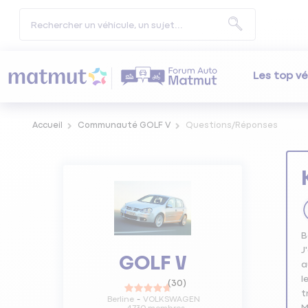
Les top vé
Accueil
Communauté GOLF V
Questions/Réponses
B
J
GOLF V
a
l
(
30
)
t
Berline
VOLKSWAGEN