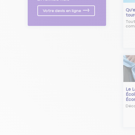
Qu'e
Votre devis en ligne
tour
Tout
comm
Le L
Écol
Éco
Déco