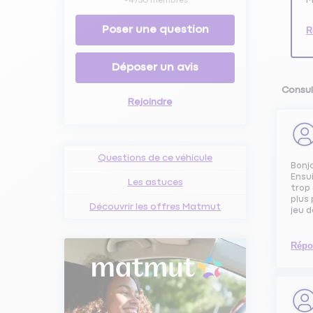
-
4730
membres
Poser une question
R
Déposer un avis
Consul
Rejoindre
Questions de ce véhicule
Bonjo
Ensui
Les astuces
trop 
plus 
Découvrir les offres Matmut
jeu d
Répo