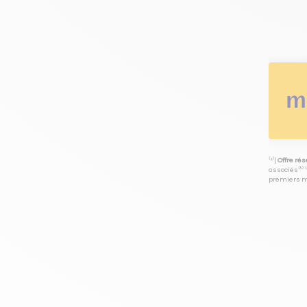
⁽⁴⁾|
Offre ré
associés⁽³⁾ 
premiers mo