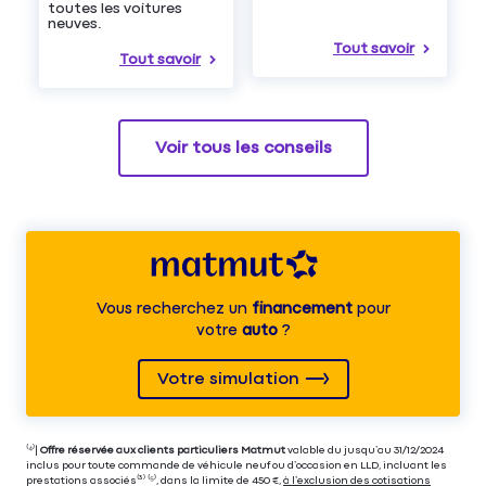
toutes les voitures
neuves.
Tout savoir
Tout savoir
Voir tous les conseils
Vous recherchez un
financement
pour
votre
auto
?
Votre simulation
⁽⁴⁾|
Offre réservée aux clients particuliers Matmut
valable du jusqu’au 31/12/2024
inclus pour toute commande de véhicule neuf ou d’occasion en LLD, incluant les
prestations associés⁽³⁾ ⁽⁵⁾, dans la limite de 450 €,
à l’exclusion des cotisations