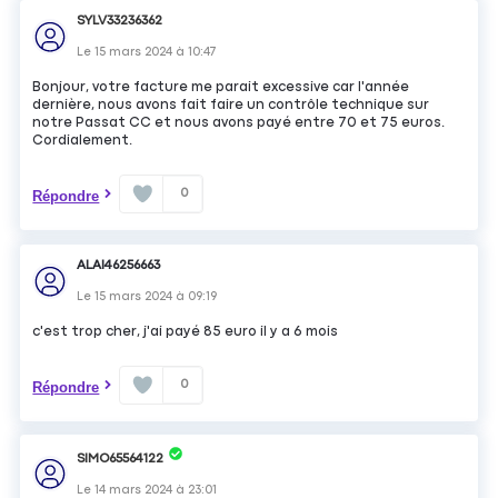
SYLV33236362
Le
15 mars 2024
à
10:47
Bonjour, votre facture me parait excessive car l'année
dernière, nous avons fait faire un contrôle technique sur
notre Passat CC et nous avons payé entre 70 et 75 euros.
Cordialement.
0
Répondre
ALAI46256663
Le
15 mars 2024
à
09:19
c'est trop cher, j'ai payé 85 euro il y a 6 mois
0
Répondre
SIMO65564122
Le
14 mars 2024
à
23:01