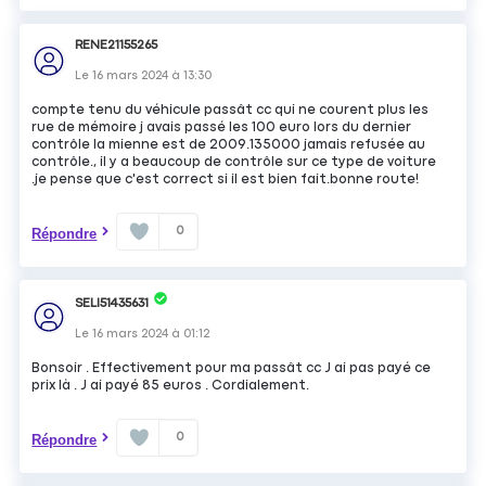
RENE21155265
Le
16 mars 2024
à
13:30
compte tenu du véhicule passât cc qui ne courent plus les
rue de mémoire j avais passé les 100 euro lors du dernier
contrôle la mienne est de 2009.135000 jamais refusée au
contrôle., il y a beaucoup de contrôle sur ce type de voiture
.je pense que c'est correct si il est bien fait.bonne route!
0
Répondre
SELI51435631
Le
16 mars 2024
à
01:12
Bonsoir . Effectivement pour ma passât cc J ai pas payé ce
prix là . J ai payé 85 euros . Cordialement.
0
Répondre