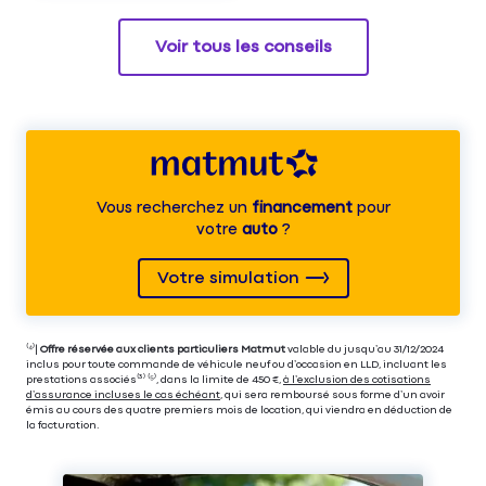
Voir tous les conseils
Vous recherchez un
financement
pour
votre
auto
?
Votre simulation
⁽⁴⁾|
Offre réservée aux clients particuliers Matmut
valable du jusqu’au 31/12/2024
inclus pour toute commande de véhicule neuf ou d’occasion en LLD, incluant les
prestations associés⁽³⁾ ⁽⁵⁾, dans la limite de 450 €,
à l’exclusion des cotisations
d’assurance incluses le cas échéant
, qui sera remboursé sous forme d’un avoir
émis au cours des quatre premiers mois de location, qui viendra en déduction de
la facturation.