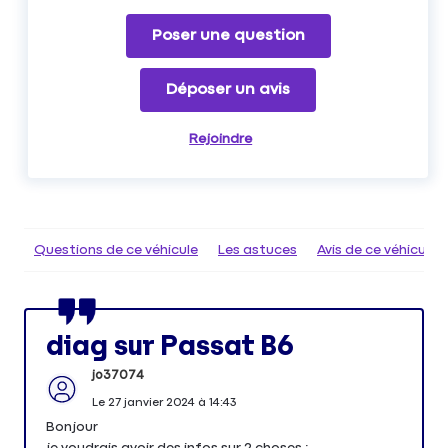
Poser une question
Déposer un avis
Rejoindre
Questions de ce véhicule
Les astuces
Avis de ce véhicule
diag sur Passat B6
jo37074
Le
27 janvier 2024
à
14:43
Bonjour
je voudrais avoir des infos sur 2 choses :