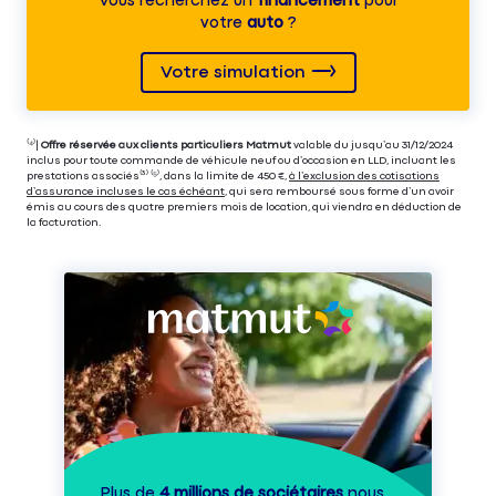
Vous recherchez un
financement
pour
votre
auto
?
Votre simulation
⁽⁴⁾|
Offre réservée aux clients particuliers Matmut
valable du jusqu’au 31/12/2024
inclus pour toute commande de véhicule neuf ou d’occasion en LLD, incluant les
prestations associés⁽³⁾ ⁽⁵⁾, dans la limite de 450 €,
à l’exclusion des cotisations
d’assurance incluses le cas échéant
, qui sera remboursé sous forme d’un avoir
émis au cours des quatre premiers mois de location, qui viendra en déduction de
la facturation.
Plus de
4 millions de sociétaires
nous