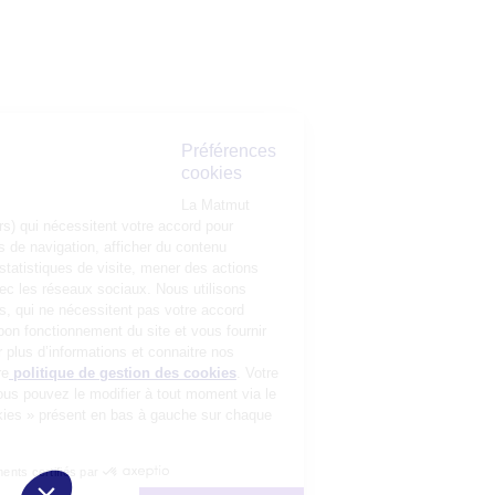
Préférences
cookies
La Matmut
utilise des cookies (traceurs) qui nécessitent votre accord pour
mémoriser vos préférences de navigation, afficher du contenu
personnalisé, réaliser des statistiques de visite, mener des actions
publicitaires et interagir avec les réseaux sociaux. Nous utilisons
également d’autres cookies, qui ne nécessitent pas votre accord
préalable, pour garantir le bon fonctionnement du site et vous fournir
un service de qualité. Pour plus d’informations et connaitre nos
partenaires, consultez notre
politique de gestion des cookies
. Votre
choix n’est pas définitif, vous pouvez le modifier à tout moment via le
bouton « Gestion des cookies » présent en bas à gauche sur chaque
page de notre site.
Consentements certifiés par