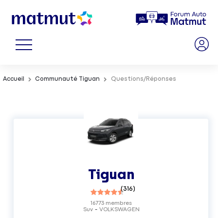
Accueil
Communauté Tiguan
Questions/Réponses
Tiguan
(
316
)
16773
membres
Suv
VOLKSWAGEN