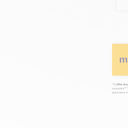
⁽⁴⁾|
Offre ré
associés⁽³⁾ 
premiers mo