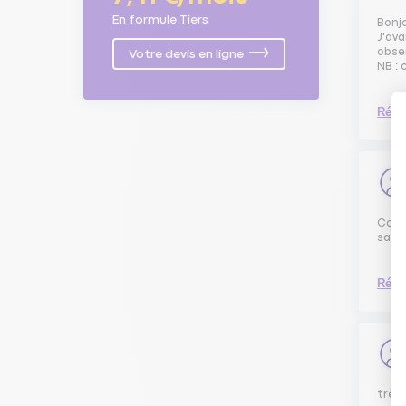
En formule Tiers
Bonj
J'ava
obser
Votre devis en ligne
NB : 
Répo
Cons
satis
Répo
très 