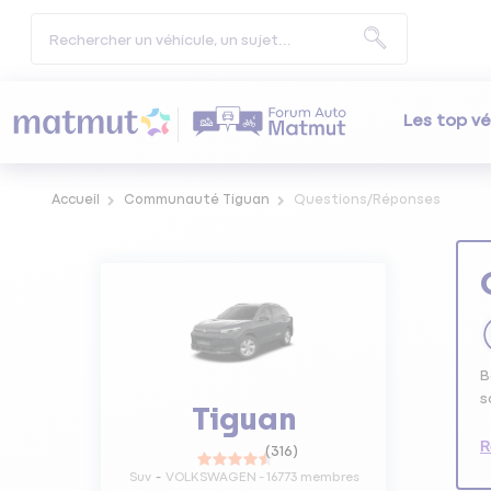
Les top vé
Accueil
Communauté Tiguan
Questions/Réponses
B
s
Tiguan
R
(
316
)
Suv
VOLKSWAGEN
-
16773
membres