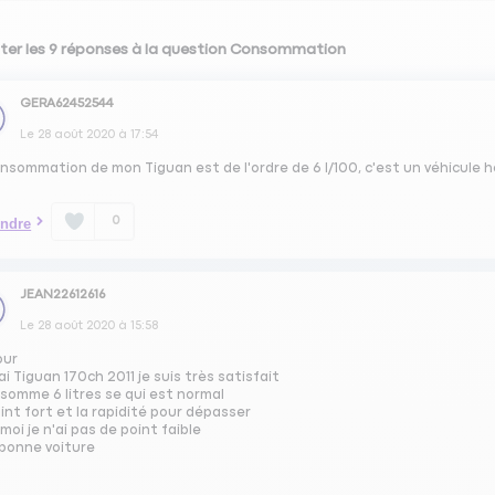
ter les 9 réponses à la question Consommation
GERA62452544
Le
28 août 2020
à
17:54
nsommation de mon Tiguan est de l'ordre de 6 l/100, c'est un véhicule h
0
ndre
JEAN22612616
Le
28 août 2020
à
15:58
our
'ai Tiguan 170ch 2011 je suis très satisfait
nsomme 6 litres se qui est normal
int fort et la rapidité pour dépasser
moi je n'ai pas de point faible
 bonne voiture