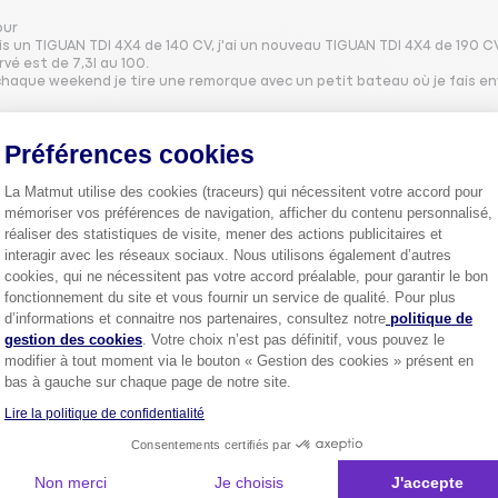
our
is un TIGUAN TDI 4X4 de 140 CV, j'ai un nouveau TIGUAN TDI 4X4 de 190 
vé est de 7,3l au 100.
chaque weekend je tire une remorque avec un petit bateau où je fais en
0
ndre
Préférences cookies
La Matmut utilise des cookies (traceurs) qui nécessitent votre accord pour
MARC21643211
mémoriser vos préférences de navigation, afficher du contenu personnalisé,
réaliser des statistiques de visite, mener des actions publicitaires et
Le
28 août 2020
à
13:28
interagir avec les réseaux sociaux. Nous utilisons également d’autres
ommation 6l en moyenne sur parcours mixte à limite de vitesse respec
cookies, qui ne nécessitent pas votre accord préalable, pour garantir le bon
fait du véhicule
fonctionnement du site et vous fournir un service de qualité. Pour plus
Axeptio consent
d’informations et connaitre nos partenaires, consultez notre
politique de
gestion des cookies
. Votre choix n’est pas définitif, vous pouvez le
0
ndre
modifier à tout moment via le bouton « Gestion des cookies » présent en
bas à gauche sur chaque page de notre site.
Lire la politique de confidentialité
JULB31545425
Consentements certifiés par
Le
28 août 2020
à
13:20
Non merci
Je choisis
J'accepte
satisfait environ 5.5 litres au 100 pour tigan diesel