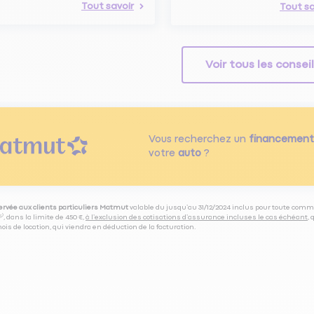
Tout savoir
Tout sa
Voir tous les consei
Vous recherchez un
financement
votre
auto
?
servée aux clients particuliers Matmut
valable du jusqu’au 31/12/2024 inclus pour toute comm
⁽⁵⁾, dans la limite de 450 €,
à l’exclusion des cotisations d’assurance incluses le cas échéant
,
is de location, qui viendra en déduction de la facturation.