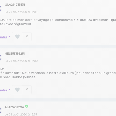
GLA214233536
Le
28 août 2020
à
14:05
our, lors de mon dernier voyage j'ai consommé 5,3l aux 100 avec mon Ti
vite7avec régulateur
0
ndre
HELE55354251
Le
28 août 2020
à
14:00
our
rès satisfait ! Nous vendons le notre d'ailleurs ( pour acheter plus gran
on nord. Bonne journée
0
ndre
ALAI24521214
Le
28 août 2020
à
13:59