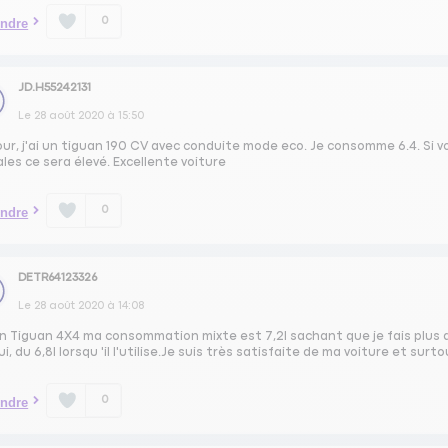
0
ndre
JD.H55242131
Le
28 août 2020
à
15:50
our, j'ai un tiguan 190 CV avec conduite mode eco. Je consomme 6.4. Si 
les ce sera élevé. Excellente voiture
0
ndre
DETR64123326
Le
28 août 2020
à
14:08
un Tiguan 4X4 ma consommation mixte est 7,2l sachant que je fais plus de
lui, du 6,8l lorsqu 'il l'utilise.Je suis très satisfaite de ma voiture et su
0
ndre