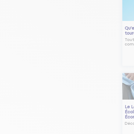
Qu'e
tour
Tout
comm
Le L
Écol
Éco
Déco