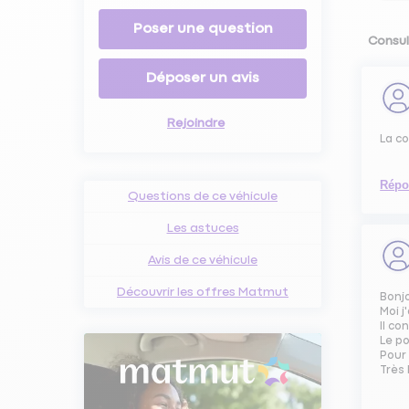
Poser une question
Consul
Déposer un avis
Rejoindre
La co
Répo
Questions de ce véhicule
Les astuces
Avis de ce véhicule
Découvrir les offres Matmut
Bonj
Moi j
Il co
Le po
Pour 
Très