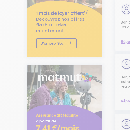
1 mois de loyer offert
⁽⁴⁾.
Découvrez nos offres
Bonj
flash LLD dès
les 
maintenant.
Répo
J'en profite
Bonj
oui t
régi
Répo
Assurance 2R Mobilité
à partir de
7,41 €/mois