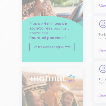
Répo
Plus de
4 millions de
sociétaires
nous font
confiance.
Bonj
Pourquoi pas vous ?
bruta
Votre devis en ligne
Répo
J'ai 
fait 
Répo