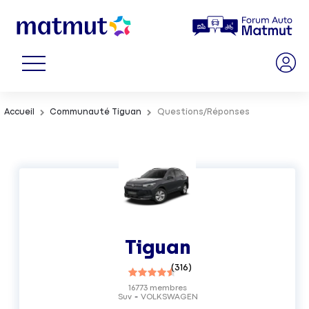
Accueil
Communauté Tiguan
Questions/Réponses
Tiguan
(
316
)
16773
membres
Suv
VOLKSWAGEN