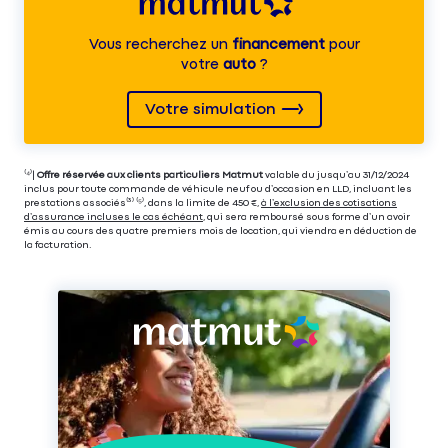
Vous recherchez un
financement
pour
votre
auto
?
Votre simulation
⁽⁴⁾|
Offre réservée aux clients particuliers Matmut
valable du jusqu’au 31/12/2024
inclus pour toute commande de véhicule neuf ou d’occasion en LLD, incluant les
prestations associés⁽³⁾ ⁽⁵⁾, dans la limite de 450 €,
à l’exclusion des cotisations
d’assurance incluses le cas échéant
, qui sera remboursé sous forme d’un avoir
émis au cours des quatre premiers mois de location, qui viendra en déduction de
la facturation.