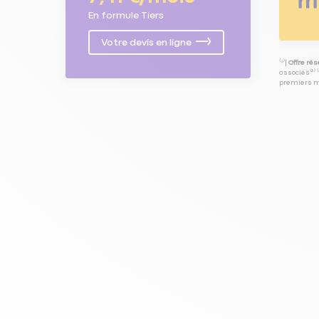
En formule Tiers
Votre devis en ligne
⁽⁴⁾|
Offre ré
associés⁽³⁾ 
premiers mo