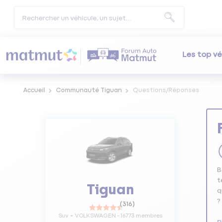
Les top vé
Accueil
Communauté Tiguan
Questions/Réponses
B
t
Tiguan
q
?
(
316
)
Suv
VOLKSWAGEN
-
16773
membres