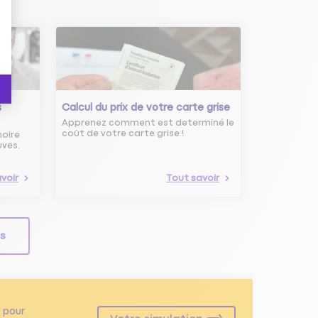
s
Calcul du prix de votre carte grise
Apprenez comment est determiné le
coût de votre carte grise !
noire
uves.
voir
Tout savoir
ls
pour