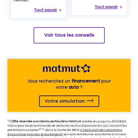
neuves.
Tout savoir
Tout savoir
Voir tous les conseils
Vous recherchez un
financement
pour
votre
auto
?
Votre simulation
⁽⁴⁾|
Offre réservée aux clients particuliers Matmut
valable du jusqu’au 31/12/2024
inclus pour toute commande de véhicule neuf ou d’occasion en LLD, incluant les
prestations associés⁽³⁾ ⁽⁵⁾, dans la limite de 450 €,
à l’exclusion des cotisations
d’assurance incluses le cas échéant
, qui sera remboursé sous forme d’un avoir