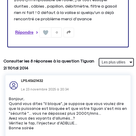
durites , câbles , papillon, débitmètre, filtre a gasoil
rien ni fait ! 0 défaut à la valise si quelqu'un a déjà
rencontré ce problème merci d'avance
Répondre
0
Consulter les 8 réponses à la question Tiguan
2l 110tdi 2014
LPS.45621432
Le
23 novembre 2025
à
20:34
Bonjour,
Quand vous dites "il bloque", je suppose que vous voulez dire
que la puissance est bloquée et que votre tiguan s'est mis en
"sécurité "... vous ne dépassez plus 2000t/mns...
Avez vous des voyants d'allumés...?
Vérifiez le fap, l'injecteur d'ADBLUE...
Bonne soirée