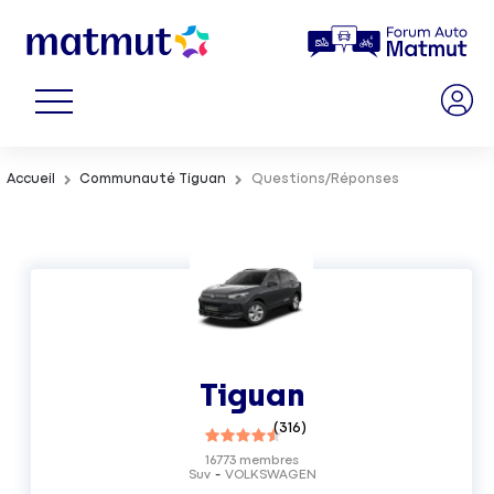
Accueil
Communauté Tiguan
Questions/Réponses
Tiguan
(
316
)
16773
membres
Suv
VOLKSWAGEN