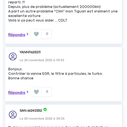
reparti..!!!
Depuis, plus de problème (actuellement 200000km)
A part un autre problème "Clim" mon Tiguan est vraiment une
excellente voiture
Voilà si ça peut vous aider.... CDLT
0
Répondre
YANN11625211
Le
24 novembre 2025
à
09:43
Bonjour,
Contrôler la vanne EGR, le filtre à particules, le turbo.
Bonne chance
0
Répondre
SAN.66242552
Le
24 novembre 2025
à
04:03