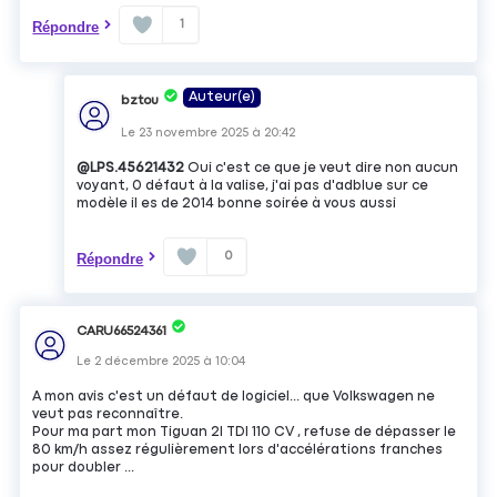
1
Répondre
Auteur(e)
bztou
Le
23 novembre 2025
à
20:42
@LPS.45621432
Oui c'est ce que je veut dire non aucun
voyant, 0 défaut à la valise, j'ai pas d'adblue sur ce
modèle il es de 2014 bonne soirée à vous aussi
0
Répondre
CARU66524361
Le
2 décembre 2025
à
10:04
A mon avis c'est un défaut de logiciel... que Volkswagen ne
veut pas reconnaître.
Pour ma part mon Tiguan 2l TDI 110 CV , refuse de dépasser le
80 km/h assez régulièrement lors d'accélérations franches
pour doubler ...