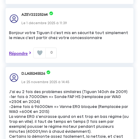
AZEV22225264
Le
1 décembre 2025
à
11:39
Bonjour votre Tiguan il c'est mis en sécurité tout simplement
le mieux c'est partir chez votre concessionnaire
0
Répondre
D.LA55245526
Le
25 novembre 2025
à
14:45
J'ai eu 2 fois des problèmes similaires (Tiguan 140ch de 2009)
-1er fois à 70000km => Sonde FAP HS (remplacée par WAG
=250€ en 2024)
-2ème fois à 96000km => Vanne ERG bloquée (Remplacée par
WAG =600€ en 2015)
La vanne ERG s'encrasse quand on est trop en bas régime (ou
trop en ville). il faut de temps en temps (1 fois sem par
exemple) pousser le régime moteur pendant plusieurs
minutes (4000t/mn à chaud évidemment).
Certains la démonte assez facilement, la nettoie, et c'est