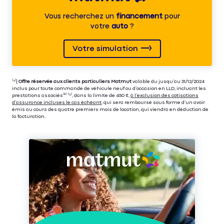
Vous recherchez un
financement
pour
votre
auto
?
Votre simulation
⁽⁴⁾|
Offre réservée aux clients particuliers Matmut
valable du jusqu’au 31/12/2024
inclus pour toute commande de véhicule neuf ou d’occasion en LLD, incluant les
prestations associés⁽³⁾ ⁽⁵⁾, dans la limite de 450 €,
à l’exclusion des cotisations
d’assurance incluses le cas échéant
, qui sera remboursé sous forme d’un avoir
émis au cours des quatre premiers mois de location, qui viendra en déduction de
la facturation.