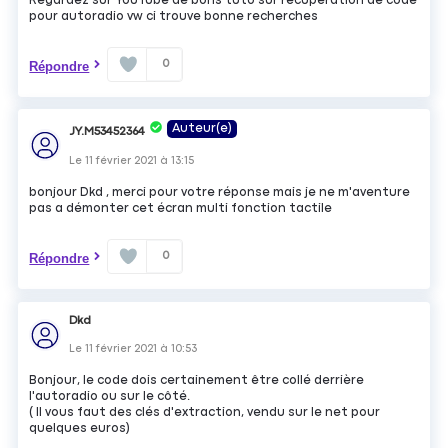
Regardez sur YouTube de bons tuto sur récupération de code
pour autoradio vw ci trouve bonne recherches
0
Répondre
Auteur(e)
JY.M53452364
Le
11 février 2021
à
13:15
bonjour Dkd , merci pour votre réponse mais je ne m'aventure
pas a démonter cet écran multi fonction tactile
0
Répondre
Dkd
Le
11 février 2021
à
10:53
Bonjour, le code dois certainement être collé derrière
l'autoradio ou sur le côté.
( Il vous faut des clés d'extraction, vendu sur le net pour
quelques euros)