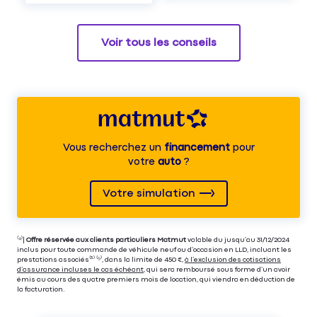
Voir tous les conseils
Vous recherchez un
financement
pour
votre
auto
?
Votre simulation
⁽⁴⁾|
Offre réservée aux clients particuliers Matmut
valable du jusqu’au 31/12/2024
inclus pour toute commande de véhicule neuf ou d’occasion en LLD, incluant les
prestations associés⁽³⁾ ⁽⁵⁾, dans la limite de 450 €,
à l’exclusion des cotisations
d’assurance incluses le cas échéant
, qui sera remboursé sous forme d’un avoir
émis au cours des quatre premiers mois de location, qui viendra en déduction de
la facturation.