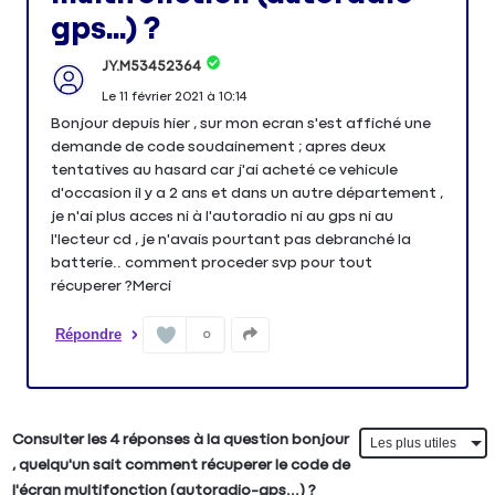
gps...) ?
JY.M53452364
Le
11 février 2021
à
10:14
Bonjour depuis hier , sur mon ecran s'est affiché une
demande de code soudainement ; apres deux
tentatives au hasard car j'ai acheté ce vehicule
d'occasion il y a 2 ans et dans un autre département ,
je n'ai plus acces ni à l'autoradio ni au gps ni au
l'lecteur cd , je n'avais pourtant pas debranché la
batterie.. comment proceder svp pour tout
récuperer ?Merci
Répondre
0
Consulter les 4 réponses à la question bonjour
, quelqu'un sait comment récuperer le code de
l'écran multifonction (autoradio-gps...) ?