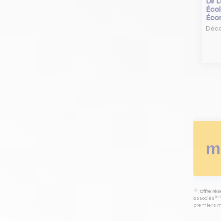
Le L
Écol
Éco
Déco
⁽⁴⁾|
Offre ré
associés⁽³⁾ 
premiers mo