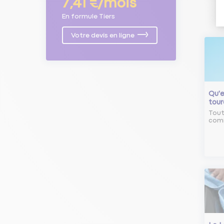
7,41 €/mois
En formule Tiers
Votre devis en ligne
Qu'e
tour
Tout
comm