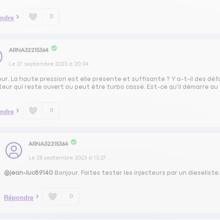
0
ndre
ARNA32215364
Le
27 septembre 2023
à
20:04
ur. La haute pression est elle présente et suffisante ? Y a-t-il des d
teur qui reste ouvert ou peut être turbo cassé. Est-ce qu'il démarre au s
0
ndre
ARNA32215364
Le
28 septembre 2023
à
13:27
@jean-luc89140
Bonjour. Faites tester les injecteurs par un dieseliste
0
Répondre