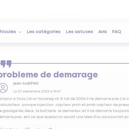
hicules
Les catégories
Les astuces
Avis
FAQ
probleme de demarage
jean-luc89140
Le
27 septembre 2023
à
19:47
onjour a tous j'ai un touareg v6 3l tdi de 2006 il ne démarre pas j'
calculateur. pompe injection .capteur pmh et pmb capteur de press
e gavage les deux. la batterie .le demareur.et il ne démarre toujours
émarre pas. est ce que quelqu'un aurait une idee d'ou sa pourrait pr