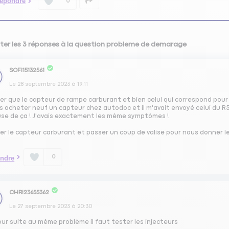
épondre
0
ter les 3 réponses à la question probleme de demarage
SOFI15132561
Le
28 septembre 2023
à
19:11
ier que le capteur de rampe carburant et bien celui qui correspond pou
is acheter neuf un capteur chez autodoc et il m'avait envoyé celui du R
use de ça ! J'avais exactement les même symptômes !
ier le capteur carburant et passer un coup de valise pour nous donner le
0
ndre
CHRI23655362
Le
27 septembre 2023
à
20:30
ur suite au même problème il faut tester les injecteurs