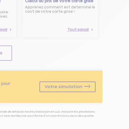
s
Calcul du prix de votre carte grise
Apprenez comment est determiné le
coût de votre carte grise !
noire
uves.
voir
Tout savoir
ls
pour
Votre simulation
ande de véhicule neuf ou d’occasion en LLD, incluant les prestations
 qui sera remboursé sous forme d’un avoir émis au cours des quatre