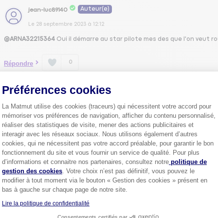
Auteur(e)
jean-luc89140
Le
28 septembre 2023
à
12:12
@ARNA32215364
Oui il démarre au star pilote mes des que l'on veut r
0
Répondre
Préférences cookies
1
La Matmut utilise des cookies (traceurs) qui nécessitent votre accord pour
mémoriser vos préférences de navigation, afficher du contenu personnalisé,
réaliser des statistiques de visite, mener des actions publicitaires et
interagir avec les réseaux sociaux. Nous utilisons également d’autres
cookies, qui ne nécessitent pas votre accord préalable, pour garantir le bon
Plus de
4 millions de sociétaire
fonctionnement du site et vous fournir un service de qualité. Pour plus
confiance.
Axeptio consent
d’informations et connaitre nos partenaires, consultez notre
politique de
Pourquoi pas vous ?
gestion des cookies
. Votre choix n’est pas définitif, vous pouvez le
modifier à tout moment via le bouton « Gestion des cookies » présent en
bas à gauche sur chaque page de notre site.
Lire la politique de confidentialité
Découvrez les
conseils
Consentements certifiés par