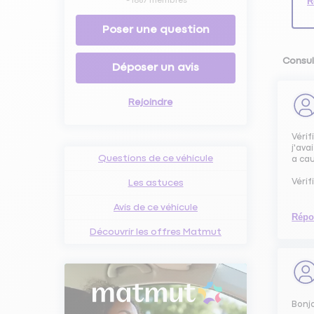
R
-
1867
membres
Poser une question
Consul
Déposer un avis
Rejoindre
Vérif
j'ava
Questions de ce véhicule
a ca
Vérif
Les astuces
Avis de ce véhicule
Répo
Découvrir les offres Matmut
Bonjo