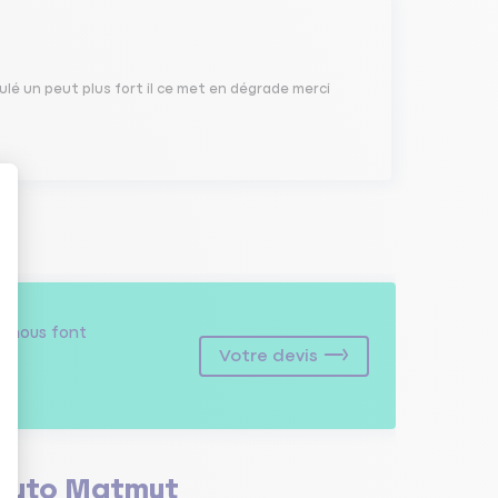
oulé un peut plus fort il ce met en dégrade merci
s
nous font
Votre devis
Auto Matmut