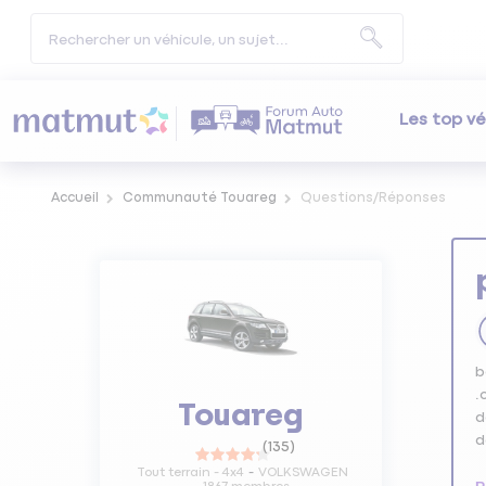
Les top vé
Accueil
Communauté Touareg
Questions/Réponses
b
.
Touareg
d
d
(
135
)
Tout terrain - 4x4
VOLKSWAGEN