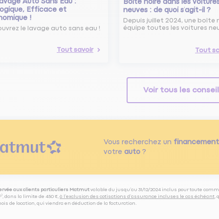
avage Auto Sans Eau :
Boîte noire dans les voiture
ogique, Efficace et
neuves : de quoi s’agit-il ?
nomique !
Depuis juillet 2024, une boîte 
équipe toutes les voitures ne
uvrez le lavage auto sans eau !
Tout savoir
Tout sa
Voir tous les consei
Vous recherchez un
financement
votre
auto
?
servée aux clients particuliers Matmut
valable du jusqu’au 31/12/2024 inclus pour toute comm
⁽⁵⁾, dans la limite de 450 €,
à l’exclusion des cotisations d’assurance incluses le cas échéant
,
is de location, qui viendra en déduction de la facturation.