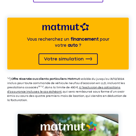
Vous recherchez un
financement
pour
votre
auto
?
Votre simulation
⁽⁴⁾|
Offre réservée aux clients particuliers Matmut
valable du jusqu’au 31/12/2024
inclus pour toute commande de véhicule neuf ou d’occasion en LLD, incluant les
prestations associés⁽³⁾ ⁽⁵⁾, dans la limite de 450 €,
à l’exclusion des cotisations
d’assurance incluses le cas échéant
, qui sera remboursé sous forme d’un avoir
émis au cours des quatre premiers mois de location, qui viendra en déduction de
la facturation.