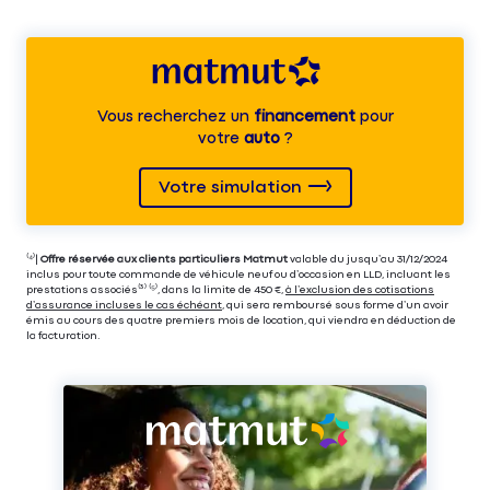
Vous recherchez un
financement
pour
votre
auto
?
Votre simulation
⁽⁴⁾|
Offre réservée aux clients particuliers Matmut
valable du jusqu’au 31/12/2024
inclus pour toute commande de véhicule neuf ou d’occasion en LLD, incluant les
prestations associés⁽³⁾ ⁽⁵⁾, dans la limite de 450 €,
à l’exclusion des cotisations
d’assurance incluses le cas échéant
, qui sera remboursé sous forme d’un avoir
émis au cours des quatre premiers mois de location, qui viendra en déduction de
la facturation.