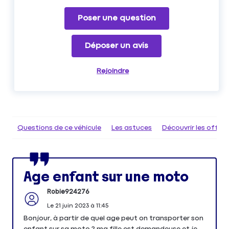
Poser une question
Déposer un avis
Rejoindre
Questions de ce véhicule
Les astuces
Découvrir les offr
Age enfant sur une moto
Robie924276
Le
21 juin 2023
à
11:45
Bonjour, à partir de quel age peut on transporter son
enfant sur sa moto ? ma fille est demandeuse et je