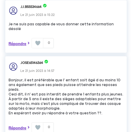
JJ.B55534664
Le
21 juin 2023
à
15:22
Je ne suis pas capable de vous donner cette information
désolé
0
Répondre
JOSE65146364
Le
21 juin 2023
à
14:57
Bonjour, il est préférable que l' enfant soit âgé d au moins 10
ans également que ses pieds puisse atteindre les reposes
pieds.
Ceci dit, il n' est pas interdit de prendre 1 enfants plus jeunes.
À partir de 5 ans il existe des sièges adaptables pour mettre
sur la moto, mais c'est plus compliqué de trouver des casque
adaptés à leur morphologie.
En espérant avoir pu répondre à votre question ??.
0
Répondre