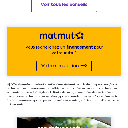
Voir tous les conseils
Vous recherchez un
financement
pour
votre
auto
?
Votre simulation
⁽⁴⁾|
Offre réservée aux clients particuliers Matmut
valable du jusqu’au 31/12/2024
inclus pour toute commande de véhicule neuf ou d’occasion en LLD, incluant les
prestations associés⁽³⁾ ⁽⁵⁾, dans la limite de 450 €,
à l’exclusion des cotisations
d’assurance incluses le cas échéant
, qui sera remboursé sous forme d’un avoir
émis au cours des quatre premiers mois de location, qui viendra en déduction de
la facturation.