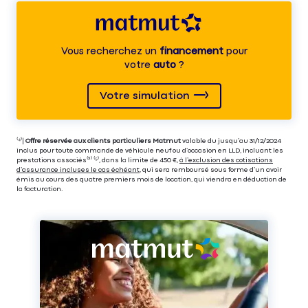
Vous recherchez un
financement
pour
votre
auto
?
Votre simulation
⁽⁴⁾|
Offre réservée aux clients particuliers Matmut
valable du jusqu’au 31/12/2024
inclus pour toute commande de véhicule neuf ou d’occasion en LLD, incluant les
prestations associés⁽³⁾ ⁽⁵⁾, dans la limite de 450 €,
à l’exclusion des cotisations
d’assurance incluses le cas échéant
, qui sera remboursé sous forme d’un avoir
émis au cours des quatre premiers mois de location, qui viendra en déduction de
la facturation.