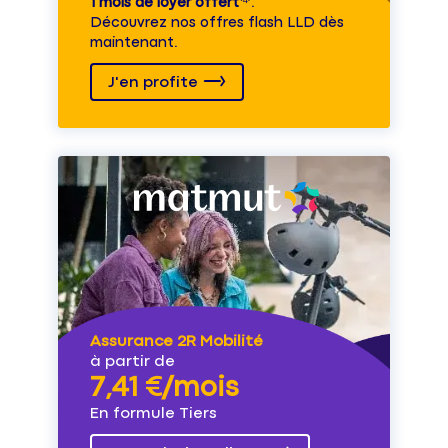
1 mois de loyer offert
⁽⁴⁾.
Découvrez nos offres flash LLD dès
maintenant.
J'en profite
Assurance 2R Mobilité
à partir de
7,41 €/mois
En formule Tiers