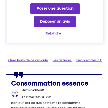
Poser une question
Déposer un avis
Rejoindre
Questions de ce véhicule
Les astuces
Découvrir les offr
Consommation essence
Antoine93630
Le
2 mai 2025
à
19:03
Bonjour, est ce que cette moto consomme
beaucoup d'essence, j'ai une conduite fluide la