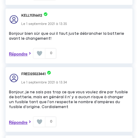
KELL11316612
Le
1 septembre 2021
à
13:35
Bonjour bien sûr que oui il faut juste débrancher la batterie
avant le changement!
0
Répondre
FRED25523441
Le
1 septembre 2021
à
13:34
Bonjour, je ne sais pas trop ce que vous voulez dire par fusible
de batterie, mais en général il n' y a aucun risque à changer
un fusible tant que l'on respecte le nombre d'ampères du
fusible d'origine. Cordialement
0
Répondre