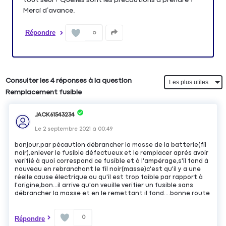
Répondre
0
Consulter les 4 réponses à la question
Remplacement fusible
JACK61543234
Le
2 septembre 2021
à
00:49
bonjour,par pécaution débrancher la masse de la batterie(fil
noir),enlever le fusible défectueux et le remplacer aprés avoir
verifié à quoi correspond ce fusible et à l'ampérage,s'il fond à
nouveau en rebranchant le fil noir(masse)c'est qu'il y a une
réelle cause électrique ou qu'il est trop faible par rapport à
l'origine,bon...il arrive qu'on veuille verifier un fusible sans
débrancher la masse et en le remettant il fond....bonne route
0
Répondre