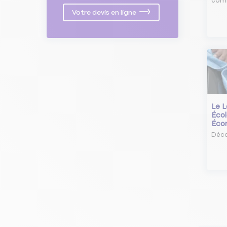
comm
Votre devis en ligne
Le L
Écol
Éco
Déco