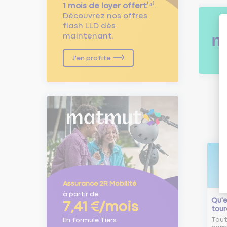
1 mois de loyer offert
⁽⁴⁾.
Découvrez nos offres
flash LLD dès
maintenant.
J'en profite
Assurance 2R Mobilité
à partir de
Qu'e
7,41 €/mois
tour
En formule Tiers
Tout