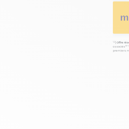
⁽⁴⁾|
Offre ré
associés⁽³⁾ 
premiers mo