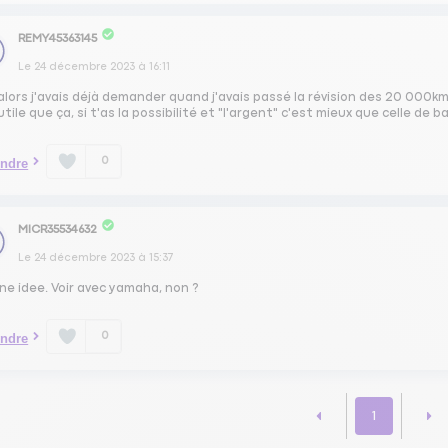
REMY45363145
Le
24 décembre 2023
à
16:11
alors j'avais déjà demander quand j'avais passé la révision des 20 000k
utile que ça, si t'as la possibilité et "l'argent" c'est mieux que celle de b
0
ndre
MICR35534632
Le
24 décembre 2023
à
15:37
ne idee. Voir avec yamaha, non ?
0
ndre
1