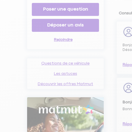
Poser une question
Consul
Déposer un avis
Rejoindre
Bonj
Désol
Questions de ce véhicule
Répo
Les astuces
Découvrir les offres Matmut
Bonj
Bonn
Répo