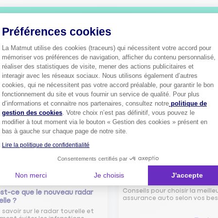
Plus de
4 millions de sociétaire
Préférences cookies
confiance.
La Matmut utilise des cookies (traceurs) qui nécessitent votre accord pour
Pourquoi pas vous ?
mémoriser vos préférences de navigation, afficher du contenu personnalisé,
réaliser des statistiques de visite, mener des actions publicitaires et
interagir avec les réseaux sociaux. Nous utilisons également d’autres
cookies, qui ne nécessitent pas votre accord préalable, pour garantir le bon
Découvrez les
conseils
fonctionnement du site et vous fournir un service de qualité. Pour plus
Axeptio consent
d’informations et connaitre nos partenaires, consultez notre
politique de
gestion des cookies
. Votre choix n’est pas définitif, vous pouvez le
modifier à tout moment via le bouton « Gestion des cookies » présent en
bas à gauche sur chaque page de notre site.
Lire la politique de confidentialité
Consentements certifiés par
Comment bien choisir son
Non merci
Je choisis
J'accepte
assurance auto ?
Conseils pour choisir la meille
st-ce que le nouveau radar
assurance auto selon vos bes
elle ?
 savoir sur le radar tourelle et