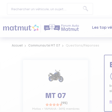
Les top vé
Accueil
Communauté MT 07
Questions/Réponses
b
s
MT 07
R
(
95
)
Motos
YAMAHA
-
3492
membres