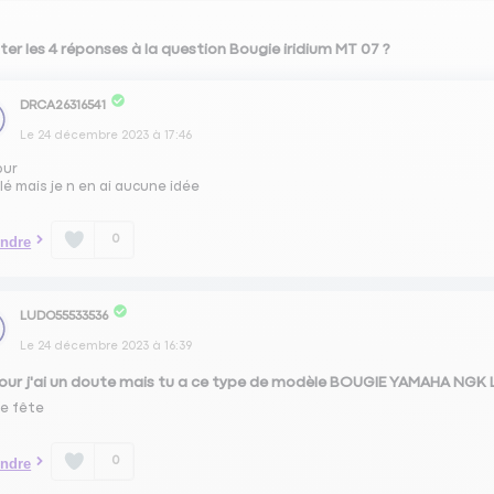
ter les 4 réponses à la question Bougie iridium MT 07 ?
DRCA26316541
Le
24 décembre 2023
à
17:46
our
é mais je n en ai aucune idée
0
ndre
LUDO55533536
Le
24 décembre 2023
à
16:39
our j'ai un doute mais tu a ce type de modèle BOUGIE YAMAHA NG
e fête
0
ndre