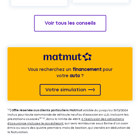
Voir tous les conseils
Vous recherchez un
financement
pour
votre
auto
?
Votre simulation
⁽⁴⁾|
Offre réservée aux clients particuliers Matmut
valable du jusqu’au 31/12/2024
inclus pour toute commande de véhicule neuf ou d’occasion en LLD, incluant les
prestations associés⁽³⁾ ⁽⁵⁾, dans la limite de 450 €,
à l’exclusion des cotisations
d’assurance incluses le cas échéant
, qui sera remboursé sous forme d’un avoir
émis au cours des quatre premiers mois de location, qui viendra en déduction de
la facturation.