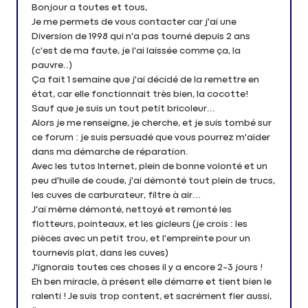
Bonjour a toutes et tous,
Je me permets de vous contacter car j'ai une
Diversion de 1998 qui n'a pas tourné depuis 2 ans
(c'est de ma faute, je l'ai laissée comme ça, la
pauvre..)
Ça fait 1 semaine que j'ai décidé de la remettre en
état, car elle fonctionnait très bien, la cocotte!
Sauf que je suis un tout petit bricoleur...
Alors je me renseigne, je cherche, et je suis tombé sur
ce forum : je suis persuadé que vous pourrez m'aider
dans ma démarche de réparation.
Avec les tutos Internet, plein de bonne volonté et un
peu d'huile de coude, j'ai démonté tout plein de trucs,
les cuves de carburateur, filtre à air...
J'ai même démonté, nettoyé et remonté les
flotteurs, pointeaux, et les gicleurs (je crois : les
pièces avec un petit trou, et l'empreinte pour un
tournevis plat, dans les cuves)
J'ignorais toutes ces choses il y a encore 2-3 jours !
Eh ben miracle, à présent elle démarre et tient bien le
ralenti ! Je suis trop content, et sacrément fier aussi,