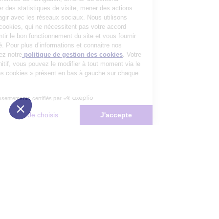
personnalisé, réaliser des statistiques de visite, mener des actions
publicitaires et interagir avec les réseaux sociaux. Nous utilisons
également d’autres cookies, qui ne nécessitent pas votre accord
préalable, pour garantir le bon fonctionnement du site et vous fournir
un service de qualité. Pour plus d’informations et connaitre nos
partenaires, consultez notre
politique de gestion des cookies
. Votre
choix n’est pas définitif, vous pouvez le modifier à tout moment via le
bouton « Gestion des cookies » présent en bas à gauche sur chaque
page de notre site.
Consentements certifiés par
Non merci
Je choisis
J'accepte
Plateforme de Gestion du Consentement : Personnalisez vos Options
Axeptio consent
Notre plateforme vous permet d'adapter et de gérer vos paramètres de 
Les conseils Matmut