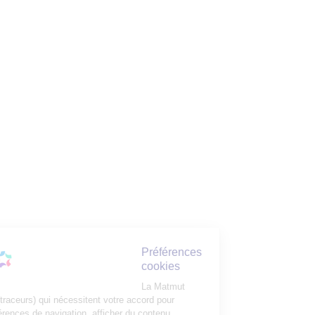
Préférences
cookies
La Matmut
utilise des cookies (traceurs) qui nécessitent votre accord pour
mémoriser vos préférences de navigation, afficher du contenu