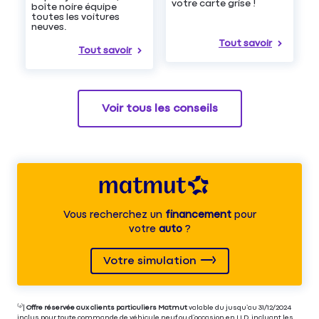
votre carte grise !
boîte noire équipe
toutes les voitures
neuves.
Tout savoir
Tout savoir
Voir tous les conseils
Vous recherchez un
financement
pour
votre
auto
?
Votre simulation
⁽⁴⁾|
Offre réservée aux clients particuliers Matmut
valable du jusqu’au 31/12/2024
inclus pour toute commande de véhicule neuf ou d’occasion en LLD, incluant les